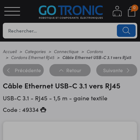
0
S
OTIQUE
UES
Accueil
Categories
Connectique
Cordons
Cordons Ethernet RJ45
Câble Ethernet USB-C 3.1 vers RJ45
Précédente
Retour
Suivante
Câble Ethernet USB-C 3.1 vers RJ45
USB-C 3.1 - RJ45 - 1,5 m - gaine textile
Code : 49334
YC