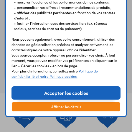
• mesurer l'audience et les performances de nos contenus ,
• personnaliser nos offres et recommandations de produits ,
• afficher des publicités pertinentes en fonction de vos centres
d'intérêt ,
• faciliter l'interaction avec des services tiers (ex. réseaux
sociaux, services de chat ou de paiement).
Nous pouvons également, avec votre consentement, utiliser des
données de géolocalisation précises et analyser activement les
caractéristiques de votre appareil afin de l'identifier.
Câble Ethernet USB-C
Vous pouvez accepter, refuser ou personnaliser vos choix. À tout
3.1 vers RJ45
moment, vous pouvez modifier vos préférences en cliquant sur le
USB-C 3.1 - RJ45 - 1,5 m
lien « Gérer les cookies » en bas de page.
Pour plus d'informations, consultez notre
Politique de
- gaine textile
confidentialité et notre Politique cookies.
Accepter les cookies
Afficher les détails