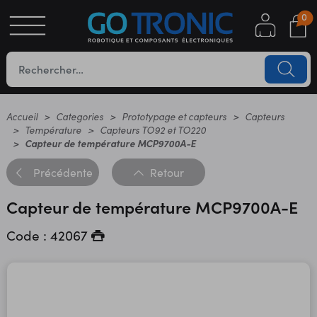
0
S
OTIQUE
UES
Accueil
Categories
Prototypage et capteurs
Capteurs
Température
Capteurs TO92 et TO220
Capteur de température MCP9700A-E
Précédente
Retour
Capteur de température MCP9700A-E
Code : 42067
YC