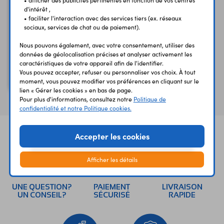
• afficher des publicités pertinentes en fonction de vos centres
d'intérêt ,
• faciliter l'interaction avec des services tiers (ex. réseaux
sociaux, services de chat ou de paiement).
Nous pouvons également, avec votre consentement, utiliser des
données de géolocalisation précises et analyser activement les
caractéristiques de votre appareil afin de l'identifier.
Capteur de température
Vous pouvez accepter, refuser ou personnaliser vos choix. À tout
MCP9700A-E
moment, vous pouvez modifier vos préférences en cliquant sur le
lien « Gérer les cookies » en bas de page.
Pour plus d'informations, consultez notre
Politique de
confidentialité et notre Politique cookies.
Accepter les cookies
Afficher les détails
UNE QUESTION?
PAIEMENT
LIVRAISON
UN CONSEIL?
SÉCURISÉ
RAPIDE