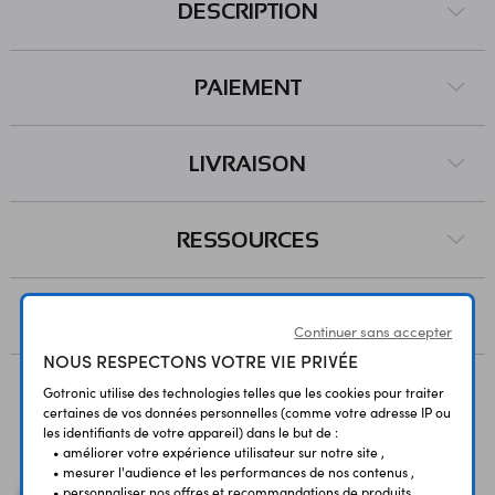
DESCRIPTION
PAIEMENT
LIVRAISON
RESSOURCES
AVIS
Continuer sans accepter
NOUS RESPECTONS VOTRE VIE PRIVÉE
Gotronic utilise des technologies telles que les cookies pour traiter
certaines de vos données personnelles (comme votre adresse IP ou
Vous avez déja consulté
les identifiants de votre appareil) dans le but de :
• améliorer votre expérience utilisateur sur notre site ,
• mesurer l'audience et les performances de nos contenus ,
• personnaliser nos offres et recommandations de produits ,