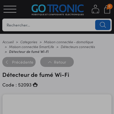
0
S
OTIQUE
UES
Accueil
Categories
Maison connectée - domotique
Maison connectée SmartLife
Détecteurs connectés
Détecteur de fumé Wi-Fi
Précédente
Retour
Détecteur de fumé Wi-Fi
Code : 52093
YC