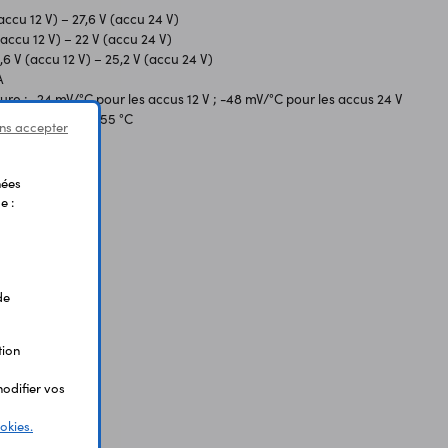
accu 12 V) – 27,6 V (accu 24 V)
(accu 12 V) – 22 V (accu 24 V)
6 V (accu 12 V) – 25,2 V (accu 24 V)
A
e : -24 mV/°C pour les accus 12 V ; -48 mV/°C pour les accus 24 V
ent : -20 °C à +55 °C
ns accepter
2 mm
nées
e :
de
tion
odifier vos
okies.