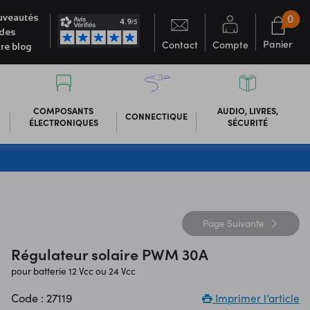
0
veautés
des
Panier
Contact
Compte
re blog
COMPOSANTS
AUDIO, LIVRES,
CONNECTIQUE
ÉLECTRONIQUES
SÉCURITÉ
Page
Suivante
Régulateur solaire PWM 30A
pour batterie 12 Vcc ou 24 Vcc
Code : 27119
Imprimer l’article