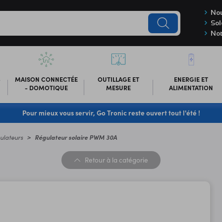
Nou
Sol
Not
-
MAISON CONNECTÉE
OUTILLAGE ET
ENERGIE ET
- DOMOTIQUE
MESURE
ALIMENTATION
Pour mieux vous servir, Go Tronic reste ouvert tout l'été !
gulateurs
Régulateur solaire PWM 30A
Retour
à la catégorie