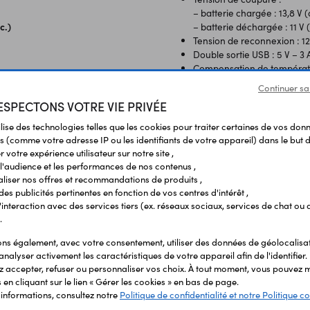
– batterie chargée : 13,8 V (
– batterie déchargée : 11 V 
c.)
Tension de reconnexion : 12,
Double sortie USB : 5 V – 3 
Compensation de températur
Température de fonctionnem
Continuer sa
Protection : IP32
SPECTONS VOTRE VIE PRIVÉE
Dimensions : 190 x 108 x 4
Poids : 410 gr
ilise des technologies telles que les cookies pour traiter certaines de vos don
s (comme votre adresse IP ou les identifiants de votre appareil) dans le but d
 votre expérience utilisateur sur notre site ,
l'audience et les performances de nos contenus ,
liser nos offres et recommandations de produits ,
 des publicités pertinentes en fonction de vos centres d'intérêt ,
r l'interaction avec des services tiers (ex. réseaux sociaux, services de chat ou 
.
Vous avez déja consulté
s également, avec votre consentement, utiliser des données de géolocalisa
analyser activement les caractéristiques de votre appareil afin de l'identifier.
 accepter, refuser ou personnaliser vos choix. À tout moment, vous pouvez m
en cliquant sur le lien « Gérer les cookies » en bas de page.
'informations, consultez notre
Politique de confidentialité et notre Politique co