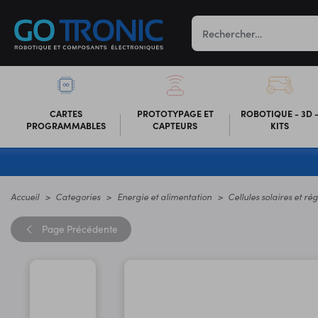
CARTES
PROTOTYPAGE ET
ROBOTIQUE - 3D 
PROGRAMMABLES
CAPTEURS
KITS
Accueil
Categories
Energie et alimentation
Cellules solaires et ré
Page
Précédente