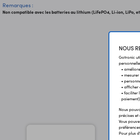
Remarques :
Non compatible avec les batteries au lithium (LiFePO4, Li-ion, LiPo, et
NOUS RE
Gotronic ut
personnelle
• améliorer
• mesurer 
• personna
• afficher
• facilite
paiement)
Nous pouvon
précises et 
Vous pouvez
préférences 
Pour plus d