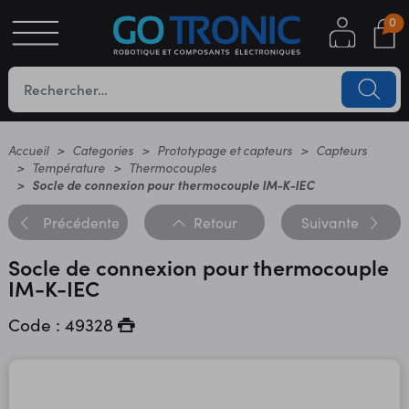
0
S
OTIQUE
UES
Accueil
Categories
Prototypage et capteurs
Capteurs
Température
Thermocouples
Socle de connexion pour thermocouple IM-K-IEC
Précédente
Retour
Suivante
Socle de connexion pour thermocouple
IM-K-IEC
Code : 49328
YC