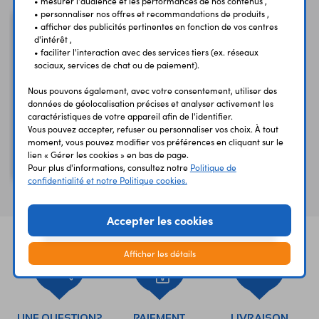
• mesurer l'audience et les performances de nos contenus ,
• personnaliser nos offres et recommandations de produits ,
• afficher des publicités pertinentes en fonction de vos centres
d'intérêt ,
• faciliter l'interaction avec des services tiers (ex. réseaux
sociaux, services de chat ou de paiement).
Nous pouvons également, avec votre consentement, utiliser des
données de géolocalisation précises et analyser activement les
caractéristiques de votre appareil afin de l'identifier.
Vous pouvez accepter, refuser ou personnaliser vos choix. À tout
moment, vous pouvez modifier vos préférences en cliquant sur le
Socle de connexion pour
lien « Gérer les cookies » en bas de page.
thermocouple IM-K-IEC
Pour plus d'informations, consultez notre
Politique de
confidentialité et notre Politique cookies.
Accepter les cookies
Afficher les détails
UNE QUESTION?
PAIEMENT
LIVRAISON