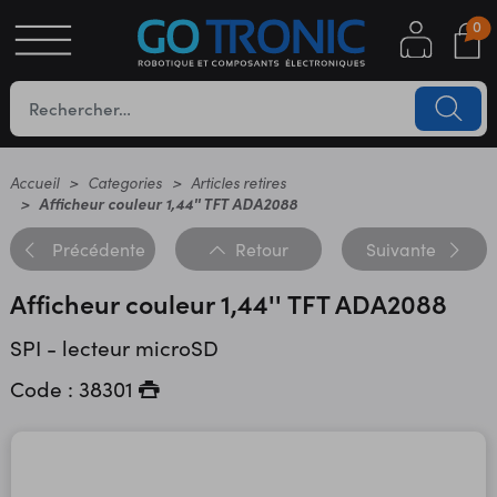
0
S
OTIQUE
UES
Accueil
Categories
Articles retires
Afficheur couleur 1,44'' TFT ADA2088
Précédente
Retour
Suivante
Afficheur couleur 1,44'' TFT ADA2088
SPI - lecteur microSD
Code : 38301
YC