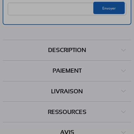
EyeSPI (voir ADA5613) Lecteur de carte microSD : FAT16 ou
Envoyer
FAT32 Rétroéclairage : ajustable via PWM Température de
service : -20 à 70 °C Dimensions : 36 x 36 mm Poids : 10 g
Référence Adafruit : 2088
DESCRIPTION
PAIEMENT
LIVRAISON
RESSOURCES
AVIS