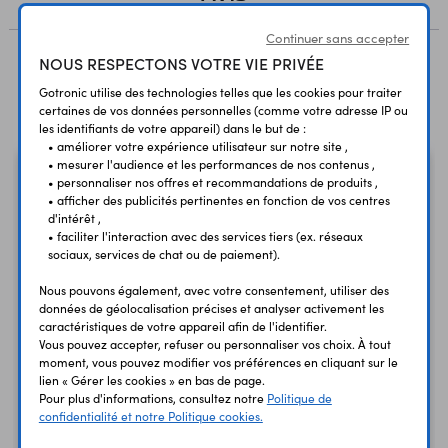
Continuer sans accepter
NOUS RESPECTONS VOTRE VIE PRIVÉE
Produits liés à cet article
Gotronic utilise des technologies telles que les cookies pour traiter
certaines de vos données personnelles (comme votre adresse IP ou
les identifiants de votre appareil) dans le but de :
• améliorer votre expérience utilisateur sur notre site ,
• mesurer l'audience et les performances de nos contenus ,
• personnaliser nos offres et recommandations de produits ,
• afficher des publicités pertinentes en fonction de vos centres
d'intérêt ,
• faciliter l'interaction avec des services tiers (ex. réseaux
sociaux, services de chat ou de paiement).
Nous pouvons également, avec votre consentement, utiliser des
données de géolocalisation précises et analyser activement les
caractéristiques de votre appareil afin de l'identifier.
Vous pouvez accepter, refuser ou personnaliser vos choix. À tout
moment, vous pouvez modifier vos préférences en cliquant sur le
Carte QT Py SAMD21
lien « Gérer les cookies » en bas de page.
ADA4600
Arduino Nano A000005
Pour plus d'informations, consultez notre
Politique de
confidentialité et notre Politique cookies.
9,50 €
25,50 €
TTC
TTC