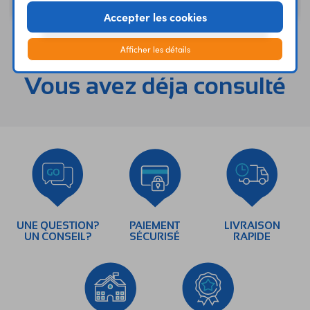
7,92 €
21,25 €
Code : 37241
Code : 25952
HT
HT
Accepter les cookies
Afficher les détails
Vous avez déja consulté
UNE QUESTION?
PAIEMENT
LIVRAISON
UN CONSEIL?
SÉCURISÉ
RAPIDE