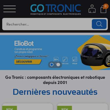
0
S
OTIQUE
UES
Go Tronic : composants électroniques et robotique
depuis 2001
YC
Dernières nouveautés
NEW
NEW