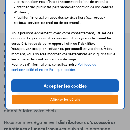
• personnaliser nos offres et recommandations de produits ,
• afficher des publicités pertinentes en fonction de vos centres
d'intérêt ,
• faciliter l'interaction avec des services tiers (ex. réseaux
sociaux, services de chat ou de paiement).
Nous pouvons également, avec votre consentement, utiliser des
données de géolocalisation précises et analyser activement les
Go Tronic assure la distribution de composants
caractéristiques de votre appareil afin de l'identifier.
Vous pouvez accepter, refuser ou personnaliser vos choix. À tout
électroniques en France et à l'étranger depuis 1990
.
moment, vous pouvez modifier vos préférences en cliquant sur le
Notre stock très important nous permet d'expédier la
lien « Gérer les cookies » en bas de page.
plupart des commandes le jour même. Un accueil
Pour plus d'informations, consultez notre
Politique de
téléphonique rapide et un service après-vente
confidentialité et notre Politique cookies.
performant complètent l'offre proposée à notre clientèle.
Accepter les cookies
Présents sur internet depuis 1998, notre site
www.gotronic.fr est mis à jour quotidiennement et vous
permet de profiter des dernières nouveautés et
Afficher les détails
promotions. Des explications claires et détaillées vous
aident à faire votre choix.
distributeurs d'accessoires
Nous sommes également
robotiques et mécatroniques
, suivant la demande