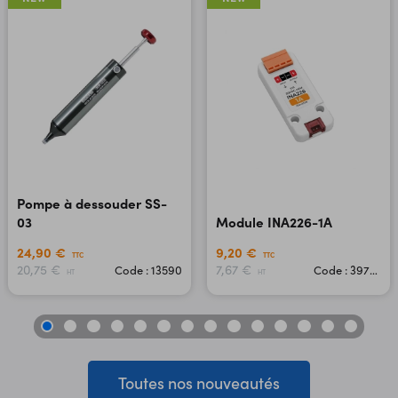
Pompe à dessouder SS-
03
Module INA226-1A
24,90 €
9,20 €
TTC
TTC
20,75 €
7,67 €
Code : 13590
Code : 39733
HT
HT
Toutes nos nouveautés