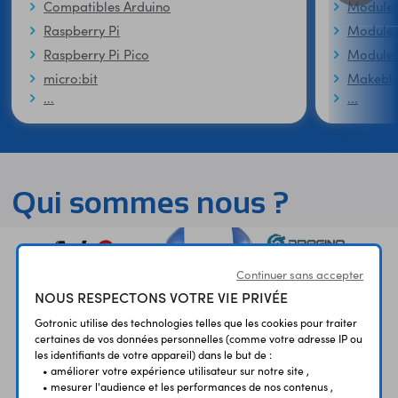
Compatibles Arduino
Modules
Raspberry Pi
Modules
Raspberry Pi Pico
Modules
micro:bit
Makeblo
...
...
Qui sommes nous ?
Continuer sans accepter
NOUS RESPECTONS VOTRE VIE PRIVÉE
Gotronic utilise des technologies telles que les cookies pour traiter
certaines de vos données personnelles (comme votre adresse IP ou
les identifiants de votre appareil) dans le but de :
• améliorer votre expérience utilisateur sur notre site ,
• mesurer l'audience et les performances de nos contenus ,