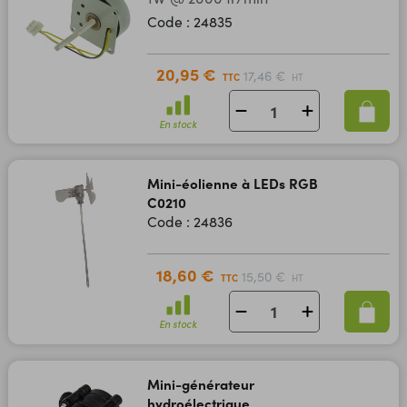
Code : 24835
20,95 €
17,46 €
TTC
HT
En stock
Mini-éolienne à LEDs RGB
C0210
Code : 24836
18,60 €
15,50 €
TTC
HT
En stock
Mini-générateur
hydroélectrique