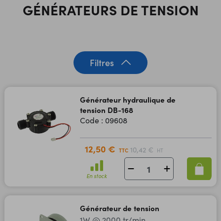
GÉNÉRATEURS DE TENSION
Filtres
Générateur hydraulique de
tension DB-168
Code : 09608
12,50 €
10,42 €
TTC
HT
En stock
Générateur de tension
1W @ 2000 tr/min