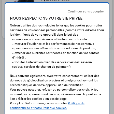
Code : 09609
Continuer sans accepter
NOUS RESPECTONS VOTRE VIE PRIVÉE
17,50 €
14,58 €
TTC
HT
Gotronic utilise des technologies telles que les cookies pour traiter
certaines de vos données personnelles (comme votre adresse IP ou
En stock
les identifiants de votre appareil) dans le but de :
• améliorer votre expérience utilisateur sur notre site ,
• mesurer l'audience et les performances de nos contenus ,
• personnaliser nos offres et recommandations de produits ,
• afficher des publicités pertinentes en fonction de vos centres
d'intérêt ,
• faciliter l'interaction avec des services tiers (ex. réseaux
sociaux, services de chat ou de paiement).
Nous pouvons également, avec votre consentement, utiliser des
données de géolocalisation précises et analyser activement les
caractéristiques de votre appareil afin de l'identifier.
UNE QUESTION?
PAIEMENT
LIVRAISON
Vous pouvez accepter, refuser ou personnaliser vos choix. À tout
UN CONSEIL?
SÉCURISÉ
RAPIDE
moment, vous pouvez modifier vos préférences en cliquant sur le
lien « Gérer les cookies » en bas de page.
Pour plus d'informations, consultez notre
Politique de
confidentialité et notre Politique cookies.