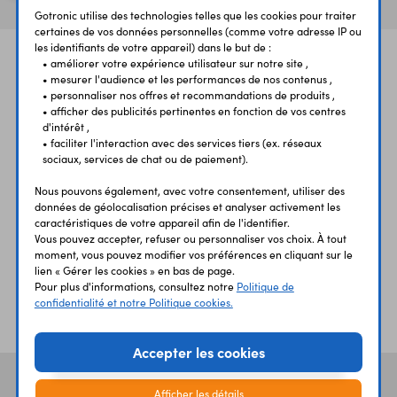
Gotronic utilise des technologies telles que les cookies pour traiter
certaines de vos données personnelles (comme votre adresse IP ou
les identifiants de votre appareil) dans le but de :
• améliorer votre expérience utilisateur sur notre site ,
• mesurer l'audience et les performances de nos contenus ,
• personnaliser nos offres et recommandations de produits ,
• afficher des publicités pertinentes en fonction de vos centres
d'intérêt ,
• faciliter l'interaction avec des services tiers (ex. réseaux
UNE QUESTION?
PAIEMENT
LIVRAISON
sociaux, services de chat ou de paiement).
UN CONSEIL?
SÉCURISÉ
RAPIDE
Nous pouvons également, avec votre consentement, utiliser des
données de géolocalisation précises et analyser activement les
caractéristiques de votre appareil afin de l'identifier.
Vous pouvez accepter, refuser ou personnaliser vos choix. À tout
moment, vous pouvez modifier vos préférences en cliquant sur le
lien « Gérer les cookies » en bas de page.
Pour plus d'informations, consultez notre
Politique de
ÉTABLISSEMENTS
PLUS 30 ANS
confidentialité et notre Politique cookies.
SCOLAIRES
D’EXPERIENCE
Accepter les cookies
Vos avis
et témoignages
Afficher les détails