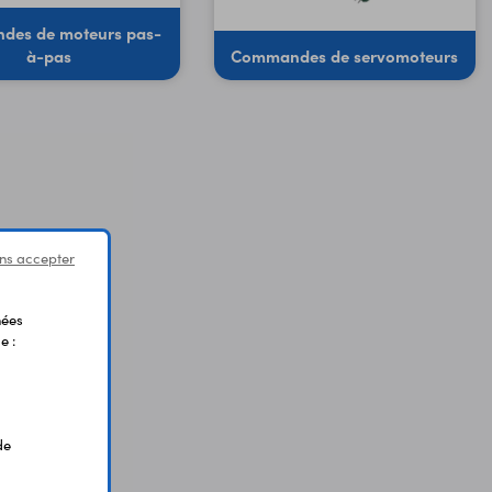
es de moteurs pas-
à-pas
Commandes de servomoteurs
ns accepter
nées
e :
de