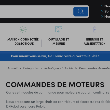
Nou
Sol
Not
-
MAISON CONNECTÉE
OUTILLAGE ET
ENERGIE ET
- DOMOTIQUE
MESURE
ALIMENTATION
Pour mieux vous servir, Go Tronic reste ouvert tout l'été !
Accueil
Categories
Robotique - 3D - Kits
Commandes de mote
COMMANDES DE MOTEURS
Cartes et modules de commande pour moteurs à courant continu, se
Nous proposons un large choix de contrôleurs et d'accessoires de fab
DFRobot ou encore Pololu.