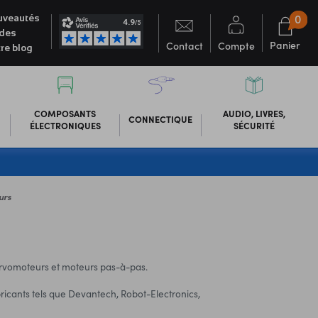
0
veautés
des
Panier
Contact
Compte
re blog
COMPOSANTS
AUDIO, LIVRES,
CONNECTIQUE
ÉLECTRONIQUES
SÉCURITÉ
urs
rvomoteurs et moteurs pas-à-pas.
ricants tels que Devantech, Robot-Electronics,