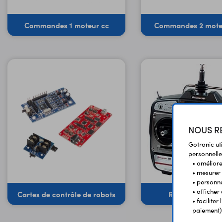
Commandes 1 moteur cc
Commandes 2 mote
NOUS RE
Gotronic ut
personnelle
• améliorer
• mesurer 
• personna
• afficher
Cartes de contrôle de robots
Radiocomman
• facilite
paiement)