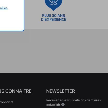
okies.
SEMENTS
PLUS 30 ANS
AIRES
D’EXPERIENCE
S CONNAÎTRE
NEWSLETTER
Recevez en exclusivité nos dernières
connaître
actualités