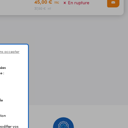
45,00 €
En rupture
TTC
37,50 €
HT
ns accepter
nées
e :
de
tion
odifier vos