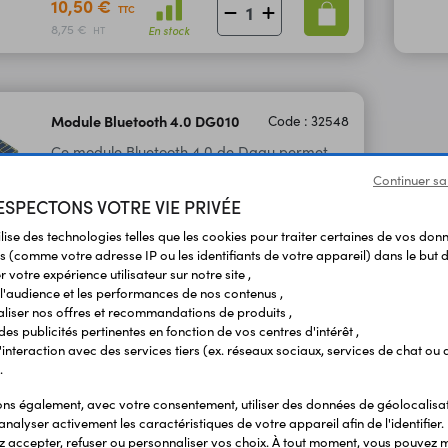
10,50 €
TTC
8,75 €
En stock
HT
Module Bluetooth 4.0 DG010
Code : 32548
Ce module Bluetooth 4.0 de Dagu permet
d'ajouter une liaison Bluetooth sur vos projets
Continuer sa
à microcontrôleur (communication via série
SPECTONS VOTRE VIE PRIVÉE
TTL).
ilise des technologies telles que les cookies pour traiter certaines de vos don
s (comme votre adresse IP ou les identifiants de votre appareil) dans le but d
10,90 €
TTC
 votre expérience utilisateur sur notre site ,
9,08 €
En stock
HT
l'audience et les performances de nos contenus ,
liser nos offres et recommandations de produits ,
 des publicités pertinentes en fonction de vos centres d'intérêt ,
r l'interaction avec des services tiers (ex. réseaux sociaux, services de chat ou 
.
s également, avec votre consentement, utiliser des données de géolocalisa
analyser activement les caractéristiques de votre appareil afin de l'identifier.
 accepter, refuser ou personnaliser vos choix. À tout moment, vous pouvez m