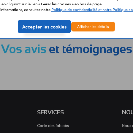
en cliquant sur le lien « Gérer les cookies » en bas de page.
'informations, consultez notre
Politique de confidentialité et notre Politique co
EMENT
LIVRAISON
ÉTABLIS
URISÉ
RAPIDE
SCOL
Accepter les cookies
Afficher les détails
Vos avis
et témoignages
SERVICES
NOU
Carte des fablabs
Nous 