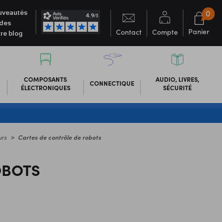
0
veautés
des
Panier
Contact
Compte
re blog
COMPOSANTS
AUDIO, LIVRES,
CONNECTIQUE
ÉLECTRONIQUES
SÉCURITÉ
rs
Cartes de contrôle de robots
OBOTS