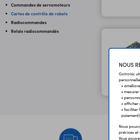
Commandes de servomoteurs
Cartes de contrôle de robots
Radiocommandes
Relais radiocommandés
NOUS RE
Gotronic ut
personnelle
• améliorer
• mesurer 
• personna
• afficher
• facilite
paiement)
Nous pouvon
précises et 
Vous pouvez