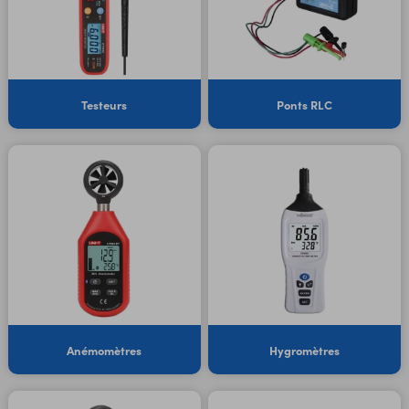
Testeurs
Ponts RLC
Anémomètres
Hygromètres