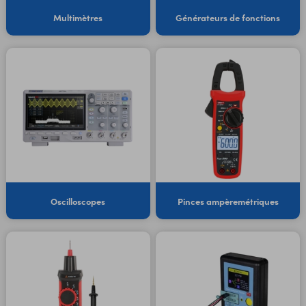
Multimètres
Générateurs de fonctions
Oscilloscopes
Pinces ampèremétriques