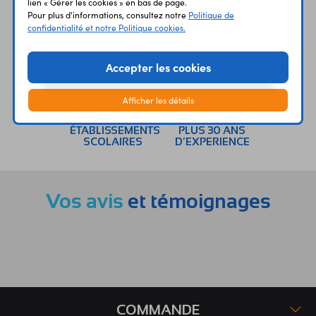
lien « Gérer les cookies » en bas de page.
UNE QUESTION?
PAIEMENT
LIVRAISON
Pour plus d'informations, consultez notre
Politique de
UN CONSEIL?
SÉCURISÉ
RAPIDE
confidentialité et notre Politique cookies.
Accepter les cookies
Afficher les détails
ÉTABLISSEMENTS
PLUS 30 ANS
SCOLAIRES
D’EXPERIENCE
Vos avis
et témoignages
COMMANDE