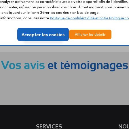
analyser activement les caractéristiques de votre appareil afin de l'identifier.
 accepter, refuser ou personnaliser vos choix. À tout moment, vous pouvez m
en cliquant sur le lien « Gérer les cookies » en bas de page.
'informations, consultez notre
Politique de confidentialité et notre Politique co
Accepter les cookies
Afficher les détails
EMENT
LIVRAISON
ÉTABLIS
URISÉ
RAPIDE
SCOL
Vos avis
et témoignages
SERVICES
NOU