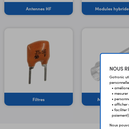
Antennes HF
Modules hybride
NOUS RE
Gotronic ut
personnelle
• améliorer
• mesurer 
• personna
Filtres
Mandrin à bobi
• afficher
• facilite
paiement)
Nous pouvon