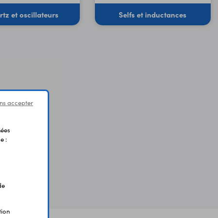
tz et oscillateurs
Selfs et inductances
ns accepter
nées
e :
de
tion