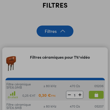
FILTRES
Filtres
Filtres céramiques pour TV/vidéo
Filtre céramique
± 80 kHz
470 Ωs
05206
SFE6.0MB
0,30 €
0,25 €
HT
TTC
En stock
Filtre céramique
± 80 kHz
470 Ωs
05207
SFE6.5MB