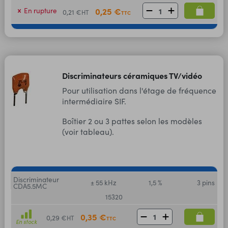
0,25 €
En rupture
0,21 €
HT
TTC
Discriminateurs céramiques TV/vidéo
Pour utilisation dans l'étage de fréquence
intermédiaire SIF.
Boîtier 2 ou 3 pattes selon les modèles
(voir tableau).
Discriminateur
± 55 kHz
1,5 %
3 pins
CDA5.5MC
15320
0,35 €
0,29 €
HT
TTC
En stock