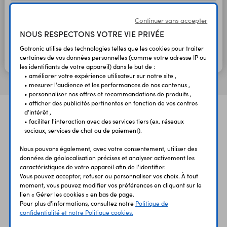
Discriminateur
± 55 kHz
1,5 %
2 pins
CDA6.0MC
Continuer sans accepter
15321
NOUS RESPECTONS VOTRE VIE PRIVÉE
0,50 €
0,42 €
HT
Gotronic utilise des technologies telles que les cookies pour traiter
TTC
En stock
certaines de vos données personnelles (comme votre adresse IP ou
les identifiants de votre appareil) dans le but de :
• améliorer votre expérience utilisateur sur notre site ,
• mesurer l'audience et les performances de nos contenus ,
• personnaliser nos offres et recommandations de produits ,
• afficher des publicités pertinentes en fonction de vos centres
d'intérêt ,
• faciliter l'interaction avec des services tiers (ex. réseaux
sociaux, services de chat ou de paiement).
Nous pouvons également, avec votre consentement, utiliser des
données de géolocalisation précises et analyser activement les
caractéristiques de votre appareil afin de l'identifier.
UNE QUESTION?
PAIEMENT
LIVRAISON
UN CONSEIL?
SÉCURISÉ
RAPIDE
Vous pouvez accepter, refuser ou personnaliser vos choix. À tout
moment, vous pouvez modifier vos préférences en cliquant sur le
lien « Gérer les cookies » en bas de page.
Pour plus d'informations, consultez notre
Politique de
confidentialité et notre Politique cookies.