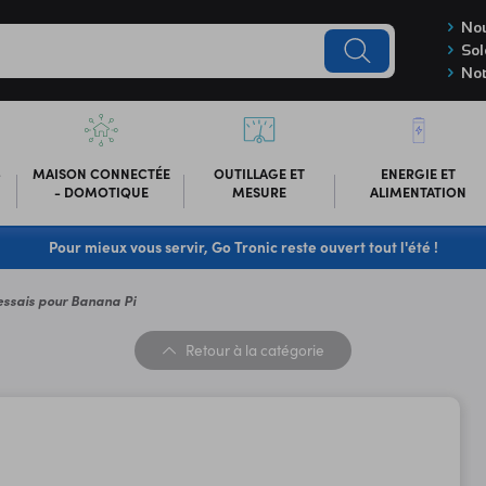
Nou
Sol
Not
-
MAISON CONNECTÉE
OUTILLAGE ET
ENERGIE ET
- DOMOTIQUE
MESURE
ALIMENTATION
Pour mieux vous servir, Go Tronic reste ouvert tout l'été !
'essais pour Banana Pi
Retour
à la catégorie