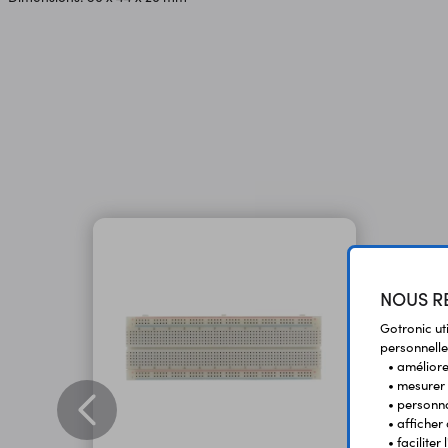
NOUS RE
Gotronic ut
personnelle
• améliorer
• mesurer 
• personna
• afficher
• facilite