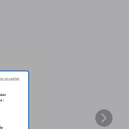
ns accepter
nées
e :
de