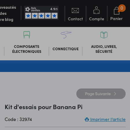
0
veautés
des
Panier
Contact
Compte
re blog
COMPOSANTS
AUDIO, LIVRES,
CONNECTIQUE
ÉLECTRONIQUES
SÉCURITÉ
Page
Suivante
Kit d'essais pour Banana Pi
Code : 32974
Imprimer l’article