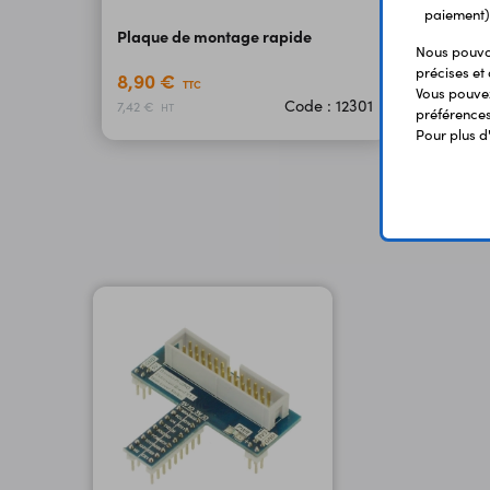
paiement)
Plaque de montage rapide
Nous pouvon
précises et 
8,90 €
TTC
Vous pouvez
Code : 12301
7,42 €
HT
préférences 
Pour plus d