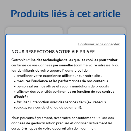
avertis ayant des connaissances Linux. Un ordinateur avec
lecteur de carte microSD est requis pour la préparation de
Produits liés à cet article
la carte microSD contenant l'OS. Un coffret ventilé est
disponible séparément, voir 38229. Caractéristiques:
Alimentation à prévoir: - 5 Vcc/3 A via alimentation à sortie
USB Type-C - 9 à 12 Vcc via chargeur USB Type-C
compatible PD2.0 ou QC2.0/3.0 Microcontrôleur: Rockchip
Continuer sans accepter
RK3399-T Processeurs: - ARM Cortex-A72 dual core à
NOUS RESPECTONS VOTRE VIE PRIVÉE
1,5 GHz - ARM Cortex-A53 quad core à 1,0 GHz Mémoire:
Gotronic utilise des technologies telles que les cookies pour traiter
4 GB LPDDR4 GPU: ARM Mali T860MP4 (compatible
certaines de vos données personnelles (comme votre adresse IP ou
OpenGL, Vulkan et OpenCL) Connectivité: - Wi-Fi: 5 GHz -
les identifiants de votre appareil) dans le but de :
• améliorer votre expérience utilisateur sur notre site ,
802.11 a/c - Bluetooth 5 compatible BLE - antenne intégrée
• mesurer l'audience et les performances de nos contenus ,
- Ethernet sur port RJ45 Stockage: - lecteur de carte
Mémoire eMMC 32 GB
Mémoire eMMC 64 GB
• personnaliser nos offres et recommandations de produits ,
microSD (non incluse) - connecteur M.2 Key M pour SSD
• afficher des publicités pertinentes en fonction de vos centres
VA001-32G
VA001-64G
d'intérêt ,
compatible (PCIe) - interface haute densité B2B pour
pour cartes Rock
pour cartes Rock
• faciliter l'interaction avec des services tiers (ex. réseaux
mémoire eMMC (non incluse) Ports USB: - 2 x ports USB
compatibles
compatibles
sociaux, services de chat ou de paiement).
2.0 - 1 x port USB 3.0 - 1 x port USB 3.0 (hôte ou appareil
24,90 €
44,90 €
TTC
TTC
Nous pouvons également, avec votre consentement, utiliser des
sélectionnable via inverseur) Audio: - Jack 3,5 mm stéréo +
20,75 €
37,42 €
Code : 38227
Code : 38232
données de géolocalisation précises et analyser activement les
HT
HT
micro - sortie audio analogique Sorties vidéo: - HDMI 2.0
caractéristiques de votre appareil afin de l'identifier.