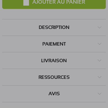
AJOUTER AU PANIER
Raspberry Pi, l'interaction avec les broches du
port GPIO peut être effectuée en Python, le langage le
plus populaire sur ces plateformes Linux. Connectique :
Cette carte ROCK 4 SE se connecte facilement en réseau, à
DESCRIPTION
internet ou à d'autres périphériques sans fil depuis ses
interfaces WiFi 5 GHz, Bluetooth 5.0 et Ethernet sur port
RJ45. Le système d'exploitation s'installe : - sur une
PAIEMENT
carte microSD - sur une mémoire flash haute
performance eMMC - ou sur un SSD NVMe M.2 (PCIe) Ce
support de stockage est à prévoir séparément, voir les
LIVRAISON
articles conseillés. Un port GPIO à 40 E/S permet la
connexion de modules et l'utilisation de certains HAT
prévus pour Raspberry Pi (la compatibilité reste à vérifier).
RESSOURCES
Le port MIPI-CSI 2 sert à connecter des caméras
compatibles (voir articles conseillés). Remarques : Les
accessoires et HAT pour Raspberry Pi ne sont pas
AVIS
forcément compatibles : vérifier la compatibilité
avant utilisation. Cette carte est réservée aux utilisateurs