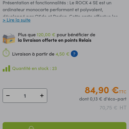
Présentation et fonctionnalités : Le ROCK 4 SE est un
ordinateur monocarte performant et polyvalent,
développé par OKdo et Radxa. Cette carte effectue les
> Lire la suite
tâches d’un PC classique: bureautique, navigation
internet, jeux vidéo, lecture vidéo en 4K, apprentissage de
Plus que
120,00 €
pour bénéficier de
la programmation, etc. Comme une carte Raspberry Pi, sa
la livraison offerte en points Relais
connectique permet la réalisation de montages avec
composants, capteurs ou actionneurs complémentaires. Il
Livraison à partir de
4,50 €
?
est fourni sans boîtier, sans alimentation, sans clavier, ni
écran et souris dans le but de diminuer le coût et de
Quantité en stock : 23
favoriser l'utilisation de matériel de récupération.
Programmation et communication : C​et ordinateur est
prévu pour exécuter une distribution Linux
84,90 €
TTC
Debian Bullseyes avec environnement XFCE,
dont 0,13 € d'éco-part
Ubuntu Server ou une version spécifique d'Android. Des
distributions non officielles peuvent également être
HT
70,75 €
installées: Manjaro, Recalbox, LibreELEC, FreeBSD, etc.
Un guide de démarrage, uniquement en anglais, facilite la
mise en fonctionnement de la carte. A l'instar d'une carte