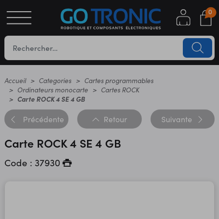
0
S
OTIQUE
UES
Accueil
Categories
Cartes programmables
Ordinateurs monocarte
Cartes ROCK
Carte ROCK 4 SE 4 GB
Précédente
Retour
Suivante
Carte ROCK 4 SE 4 GB
Code : 37930
YC