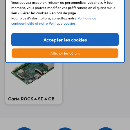
- 4K à 60 IPS maxi - interface DSI Interfaces: SPI, I2C, série
Vous pouvez accepter, refuser ou personnaliser vos choix. À tout
moment, vous pouvez modifier vos préférences en cliquant sur le
Support pour cartes micro-SD Interface MIPI CSI 2 pour
lien « Gérer les cookies » en bas de page.
caméra Module RTC (batterie externe non incluse)
Pour plus d'informations, consultez notre
Politique de
Vous avez déja consulté
Température de service: 0 à 50 ° Dimensions: 85 x 54 mm
confidentialité et notre Politique cookies.
Référence: Rock 4 Model SE 4GB
Accepter les cookies
Afficher les détails
Carte ROCK 4 SE 4 GB