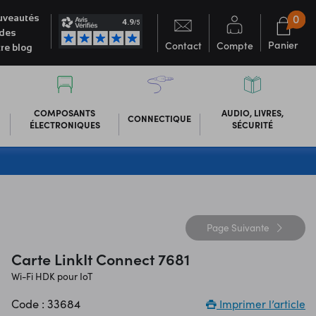
0
veautés
des
Panier
Contact
Compte
re blog
COMPOSANTS
AUDIO, LIVRES,
CONNECTIQUE
ÉLECTRONIQUES
SÉCURITÉ
Page
Suivante
Carte LinkIt Connect 7681
Wi-Fi HDK pour IoT
Code : 33684
Imprimer l’article