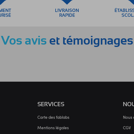
EMENT
LIVRAISON
ÉTABLIS
URISÉ
RAPIDE
SCOL
Vos avis
et témoignages
SERVICES
NOU
Carte des fablabs
Nous 
Mentions légales
CGV