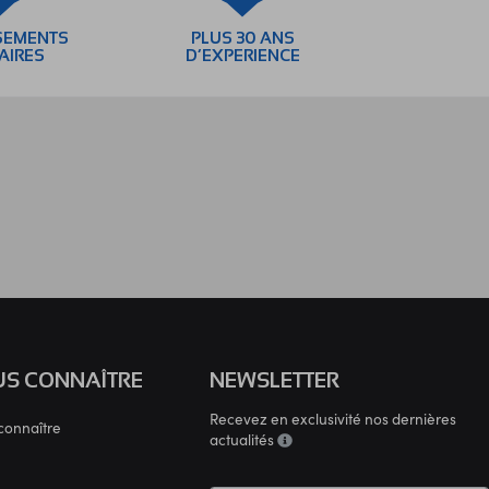
SEMENTS
PLUS 30 ANS
AIRES
D’EXPERIENCE
S CONNAÎTRE
NEWSLETTER
Recevez en exclusivité nos dernières
connaître
actualités