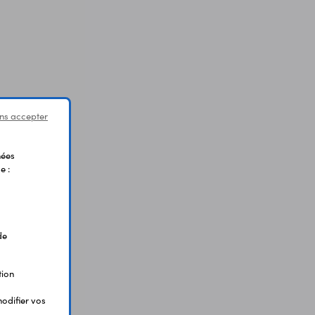
ns accepter
nées
e :
de
tion
odifier vos