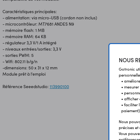
Caractéristiques principales:
- alimentation: via micro-USB (cordon non inclus)
- microcontrôleur: MT7681 ANDES N9
- mémoire flash: 1 MB
- mémoire RAM: 64 KB
- régulateur 3,3 V/1 A intégré
- niveaux entrées/sorties: 3,3 V
- sorties PWM: 5
NOUS RE
- Wifi: 802.11 b/g/n
-dimensions: 50 x 31 x 12 mm
Gotronic ut
Module prêt à l'emploi
personnelle
• améliorer
Référence Seeedstudio:
113990100
• mesurer 
• personna
• afficher
• facilite
paiement)
Nous pouvon
précises et 
Vous pouvez
préférences 