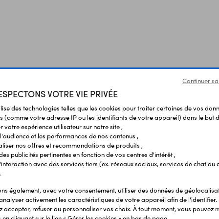
Continuer sa
SPECTONS VOTRE VIE PRIVÉE
ilise des technologies telles que les cookies pour traiter certaines de vos don
s (comme votre adresse IP ou les identifiants de votre appareil) dans le but d
 votre expérience utilisateur sur notre site ,
l'audience et les performances de nos contenus ,
liser nos offres et recommandations de produits ,
 des publicités pertinentes en fonction de vos centres d'intérêt ,
r l'interaction avec des services tiers (ex. réseaux sociaux, services de chat ou 
.
s également, avec votre consentement, utiliser des données de géolocalisa
analyser activement les caractéristiques de votre appareil afin de l'identifier.
 accepter, refuser ou personnaliser vos choix. À tout moment, vous pouvez m
en cliquant sur le lien « Gérer les cookies » en bas de page.