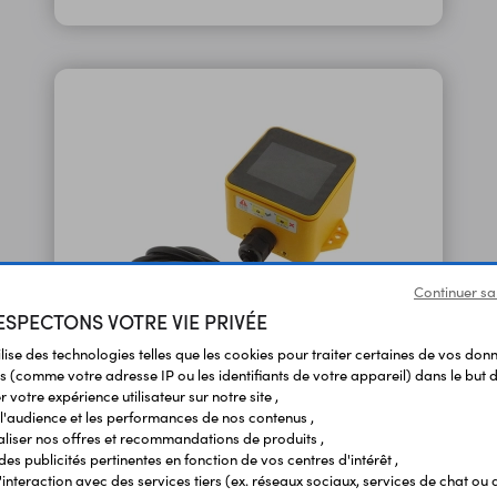
Continuer sa
SPECTONS VOTRE VIE PRIVÉE
ilise des technologies telles que les cookies pour traiter certaines de vos don
s (comme votre adresse IP ou les identifiants de votre appareil) dans le but d
Kit Tough ESP32 IoT K034
 votre expérience utilisateur sur notre site ,
l'audience et les performances de nos contenus ,
liser nos offres et recommandations de produits ,
48,50 €
TTC
 des publicités pertinentes en fonction de vos centres d'intérêt ,
Code : 37497
40,42 €
HT
r l'interaction avec des services tiers (ex. réseaux sociaux, services de chat ou 