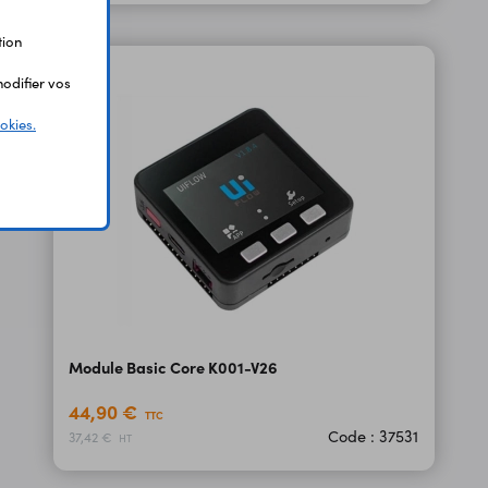
tion
odifier vos
okies.
Module Basic Core K001-V26
44,90 €
TTC
Code : 37531
37,42 €
HT