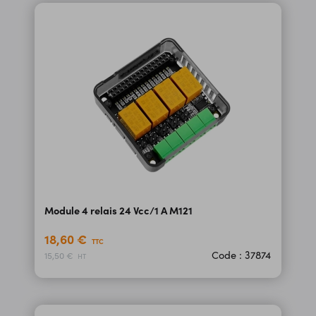
Module 4 relais 24 Vcc/1 A M121
18,60 €
TTC
Code : 37874
15,50 €
HT