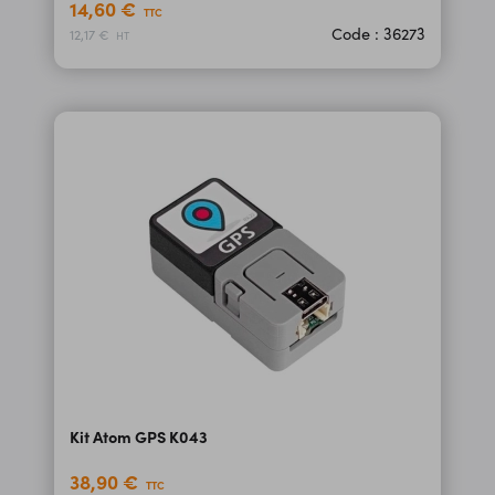
14,60 €
TTC
Code : 36273
12,17 €
HT
Kit Atom GPS K043
38,90 €
TTC