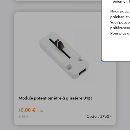
paiement)
Nous pouvon
précises et 
Vous pouvez
préférences 
Pour plus d
Module potentiomètre à glissière U123
10,00 €
TTC
Code : 37504
8,33 €
HT