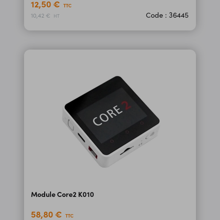
12,50 €
TTC
Code : 36445
10,42 €
HT
Module Core2 K010
58,80 €
TTC