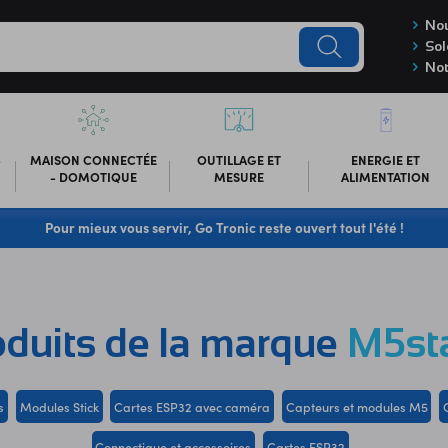
Nou
Sol
Not
-
MAISON CONNECTÉE
OUTILLAGE ET
ENERGIE ET
- DOMOTIQUE
MESURE
ALIMENTATION
Pour mieux vous servir, Go Tronic reste ouvert tout l'été !
oduits de la marque
M5st
s
Modules Stick
Cartes ESP32 avec caméra
Capteurs et modules M5
Connectique et accessoires
Cartes ESP32