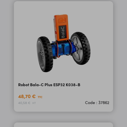
Robot Bala-C Plus ESP32 K038-B
48,70 €
TTC
Code : 37862
40,58 €
HT