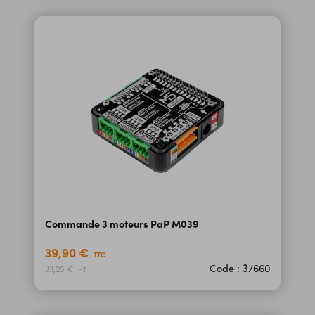
Commande 3 moteurs PaP M039
39,90 €
TTC
Code : 37660
33,25 €
HT