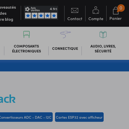
0
veautés
des
Panier
Contact
Compte
re blog
COMPOSANTS
AUDIO, LIVRES,
CONNECTIQUE
ÉLECTRONIQUES
SÉCURITÉ
ack
Convertisseurs ADC - DAC - I2C
Cartes ESP32 avec afficheur