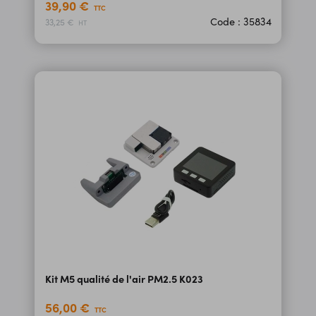
39,90 €
TTC
Code : 35834
33,25 €
HT
Kit M5 qualité de l'air PM2.5 K023
56,00 €
TTC