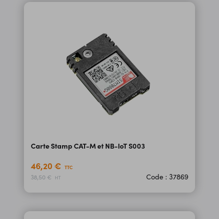
Carte Stamp CAT-M et NB-IoT S003
46,20 €
TTC
Code : 37869
38,50 €
HT