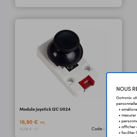
NOUS RE
Gotronic ut
personnelle
Module joystick I2C U024
• améliorer
• mesurer 
• personna
16,90 €
TTC
• afficher
Code : 37388
14,08 €
HT
• facilite