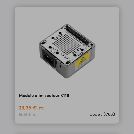
Module alim secteur K116
23,35 €
TTC
Code : 37663
19,46 €
HT