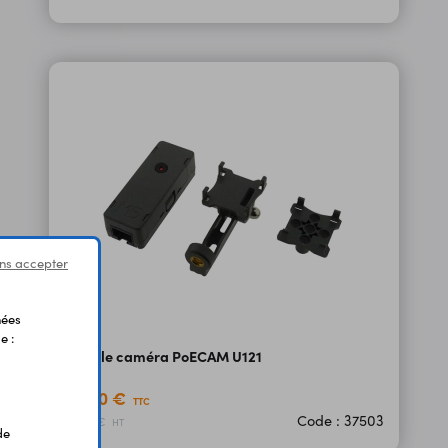
ns accepter
nées
e :
Module caméra PoECAM U121
46,80 €
TTC
Code : 37503
39,00 €
HT
de