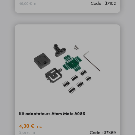
Code : 37102
49,00 €
HT
Kit adaptateurs Atom Mate A086
4,30 €
TTC
Code : 37369
3,58 €
HT