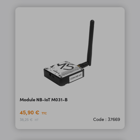
Module NB-IoT M031-B
45,90 €
TTC
Code : 37669
38,25 €
HT