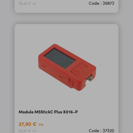
Code : 36873
32,42 €
HT
Module M5StickC Plus K016-P
27,90 €
TTC
Code : 37320
23,25 €
HT