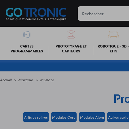
CARTES
PROTOTYPAGE ET
ROBOTIQUE - 3D 
PROGRAMMABLES
CAPTEURS
KITS
Accueil
Marques
M5stack
Pr
Articles retires
Modules Core
Modules Atom
Autres carte