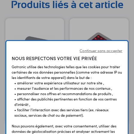
Produits liés à cet article
Continuer sans accepter
NOUS RESPECTONS VOTRE VIE PRIVÉE
Gotronic utilise des technologies telles que les cookies pour traiter
certaines de vos données personnelles (comme votre adresse IP ou
les identifiants de votre appareil) dans le but de :
Module Atom Matrix
• améliorer votre expérience utilisateur sur notre site ,
C008-B
• mesurer l'audience et les performances de nos contenus ,
Module Atom Lite C008
ESP32 - WiFi et BLE +
• personnaliser nos offres et recommandations de produits ,
ESP32 - WiFi et BLE
matrice RGB
• afficher des publicités pertinentes en fonction de vos centres
d'intérêt ,
12,50 €
25,90 €
• faciliter l'interaction avec des services tiers (ex. réseaux
TTC
TTC
10,42 €
21,58 €
Code : 36870
Code : 36871
sociaux, services de chat ou de paiement).
HT
HT
Nous pouvons également, avec votre consentement, utiliser des
données de géolocalisation précises et analyser activement les