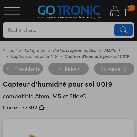
0
S
OTIQUE
UES
Accueil
Categories
Cartes programmables
M5Stack
Capteurs et modules M5
Capteur d'humidité pour sol U019
Précédente
Retour
Suivante
Capteur d'humidité pour sol U019
compatible Atom, M5 et StickC
Code : 37382
YC