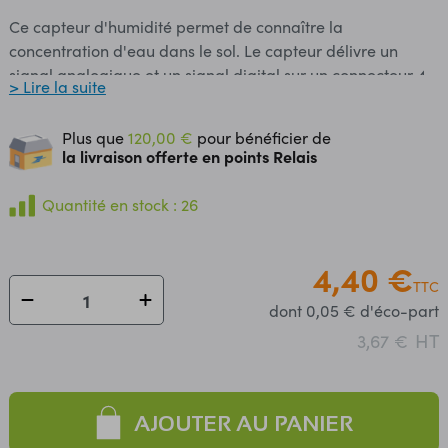
Ce capteur d'humidité permet de connaître la
concentration d'eau dans le sol. Le capteur délivre un
signal analogique et un signal digital sur un connecteur 4
> Lire la suite
broches en fonction de la teneur en eau (cordon inclus). Le
seuil de commutation du signal digital est ajustable grâce
Plus que
120,00 €
pour bénéficier de
à un potentiomètre de 10 kΩ. M5Stack propose une
la livraison offerte en points Relais
intégration de ce module au sein de son IDE en blocs et en
Python UIFlow. Un exemple de code pour l'IDE Arduino®
Quantité en stock : 26
est également disponible. Applications: contrôle
d'humidité pour plante, détecteur d'eau etc. Remarques:
4,40 €
la partie supérieure du capteur ne doit pas être en contact
TTC
avec de l'eau. Caractéristiques: Alimentation: 3,3 Vcc via le
dont 0,05 € d'éco-part
microcontrôleur Interfaces: analogique et digitale
HT
Connecteur: 4 broches HY2.0-4P (cordon inclus) Seuil
3,67 €
digital réglable Dimensions: 64 x 24 x 8 mm Poids: 5 g
Référence M5Stack: U019
AJOUTER AU PANIER