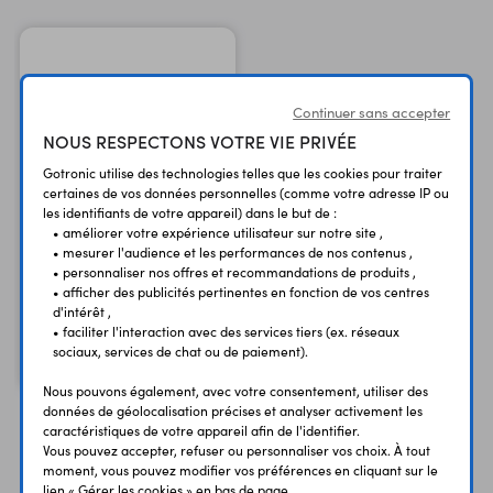
Continuer sans accepter
NOUS RESPECTONS VOTRE VIE PRIVÉE
Gotronic utilise des technologies telles que les cookies pour traiter
certaines de vos données personnelles (comme votre adresse IP ou
les identifiants de votre appareil) dans le but de :
• améliorer votre expérience utilisateur sur notre site ,
Module batterie M5GO
• mesurer l'audience et les performances de nos contenus ,
Bottom2 A014-C
• personnaliser nos offres et recommandations de produits ,
• afficher des publicités pertinentes en fonction de vos centres
pour Core2 - 500 mAh
d'intérêt ,
• faciliter l'interaction avec des services tiers (ex. réseaux
15,90 €
TTC
sociaux, services de chat ou de paiement).
13,25 €
Code : 37665
HT
Nous pouvons également, avec votre consentement, utiliser des
données de géolocalisation précises et analyser activement les
caractéristiques de votre appareil afin de l'identifier.
Vous pouvez accepter, refuser ou personnaliser vos choix. À tout
Vous avez déja consulté
moment, vous pouvez modifier vos préférences en cliquant sur le
lien « Gérer les cookies » en bas de page.