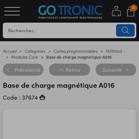
0
S
OTIQUE
UES
Accueil
Categories
Cartes programmables
M5Stack
Modules Core
Base de charge magnétique A016
Précédente
Retour
Suivante
Base de charge magnétique A016
Code : 37674
YC