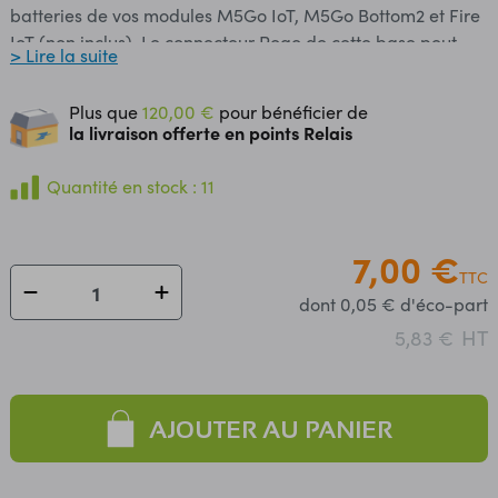
batteries de vos modules M5Go IoT, M5Go Bottom2 et Fire
IoT (non inclus). Le connecteur Pogo de cette base peut
> Lire la suite
également faire office d'interface GPIO vers une
platine de prototypage intégrée. Un indicateur par LED
Plus que
120,00 €
pour bénéficier de
permet de connaître le statut du module: en charge ou
la livraison offerte en points Relais
batterie chargée. Remarque: ce module est livré avec un
cordon USB Type-C vers USB type A mâles. Ce cordon se
Quantité en stock : 11
connecte au port USB d'un ordinateur ou d'un adaptateur
secteur à sortie USB, voir PSUSB-WN. Caractéristiques:
7,00 €
Alimentation: USB Type-C (cordon inclus, adaptateur non
TTC
inclus) Interface de charge: connecteur pogo 4 broches
dont 0,05 € d'éco-part
(Pogo: connecteur sur ressort) Dimensions: 54 x 54 x 8 mm
HT
Poids: 19 g Référence M5Stack: A016
5,83 €
AJOUTER AU PANIER