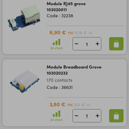
Module RJ45 grove
103020011
Code : 32238
6,90 €
5,75 €
TTC
HT
En stock
Module Breadboard Grove
103020232
170 contacts
Code : 36631
3,80 €
3,17 €
TTC
HT
En stock