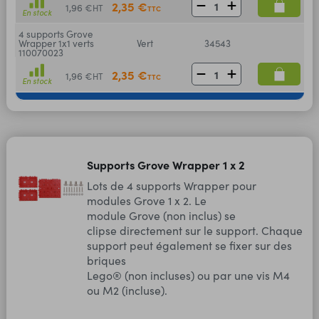
2,35 €
1,96 €
HT
TTC
En stock
4 supports Grove
Wrapper 1x1 verts
Vert
34543
110070023
2,35 €
1,96 €
HT
TTC
En stock
Supports Grove Wrapper 1 x 2
Lots de 4 supports Wrapper pour
modules Grove 1 x 2. Le
module Grove (non inclus) se
clipse directement sur le support. Chaque
support peut également se fixer sur des
briques
Lego® (non incluses) ou par une vis M4
ou M2 (incluse).