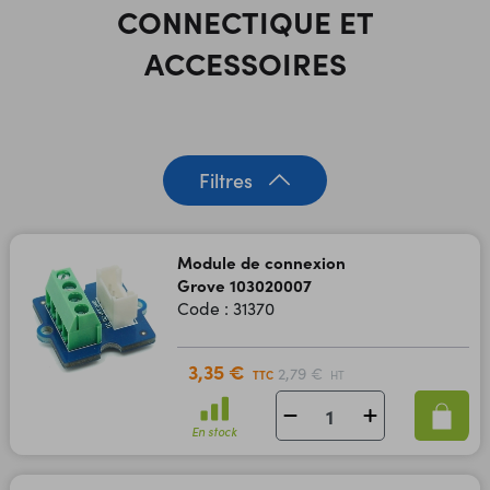
CONNECTIQUE ET
ACCESSOIRES
Filtres
Module de connexion
Grove 103020007
Code : 31370
3,35 €
2,79 €
TTC
HT
En stock