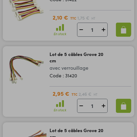
2,10 €
1,75 €
TTC
HT
En stock
Lot de 5 câbles Grove 20
cm
avec verrouillage
Code : 31420
2,95 €
2,46 €
TTC
HT
En stock
Lot de 5 câbles Grove 20
cm