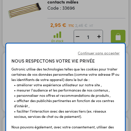
contacts mâles
Code : 33696
2,95 €
2,46 €
TTC
HT
En stock
Continuer sans accepter
Câble Grove vers Octopus
NOUS RESPECTONS VOTRE VIE PRIVÉE
11096
Gotronic utilise des technologies telles que les cookies pour traiter
Code : 37099
certaines de vos données personnelles (comme votre adresse IP ou
les identifiants de votre appareil) dans le but de :
• améliorer votre expérience utilisateur sur notre site ,
1,20 €
1,00 €
• mesurer l'audience et les performances de nos contenus ,
TTC
HT
• personnaliser nos offres et recommandations de produits ,
• afficher des publicités pertinentes en fonction de vos centres
En stock
d'intérêt ,
• faciliter l'interaction avec des services tiers (ex. réseaux
sociaux, services de chat ou de paiement).
5 câbles Grove en Y
Nous pouvons également, avec votre consentement, utiliser des
110990092