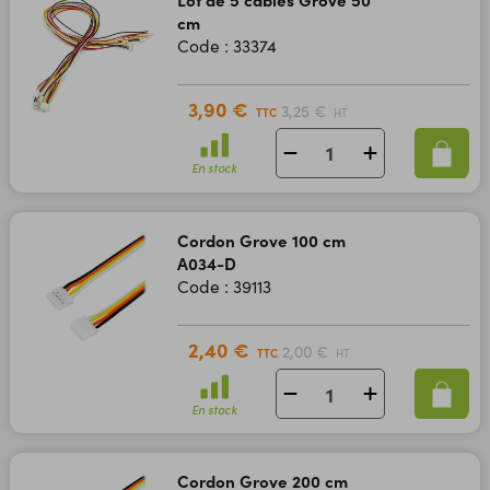
cm
Code : 33374
3,90 €
3,25 €
TTC
HT
En stock
Cordon Grove 100 cm
A034-D
Code : 39113
2,40 €
2,00 €
TTC
HT
En stock
Cordon Grove 200 cm