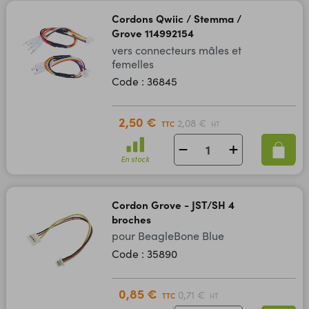
Cordons Qwiic / Stemma /
Grove 114992154
vers connecteurs mâles et
femelles
Code : 36845
2,50 €
2,08 €
TTC
HT
En stock
Cordon Grove - JST/SH 4
broches
pour BeagleBone Blue
Code : 35890
0,85 €
0,71 €
TTC
HT