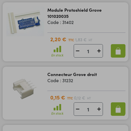
Module Protoshield Grove
101020035
Code : 31402
2,20 €
1,83 €
TTC
HT
En stock
Connecteur Grove droit
Code : 31232
0,15 €
0,12 €
TTC
HT
En stock