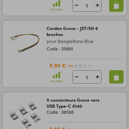
En stock
Cordon Grove - JST/SH 6
broches
pour BeagleBone Blue
Code : 35891
0,90 €
0,75 €
TTC
HT
En stock
5 connecteurs Grove vers
USB Type-C A140
Code : 38595
5,80 €