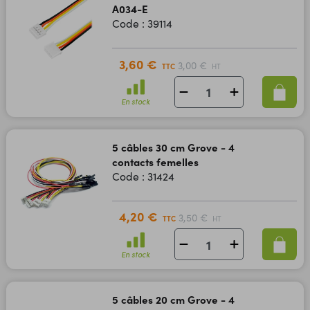
A034-E
Code : 39114
3,60 €
3,00 €
TTC
HT
En stock
5 câbles 30 cm Grove - 4
contacts femelles
Code : 31424
4,20 €
3,50 €
TTC
HT
En stock
5 câbles 20 cm Grove - 4