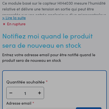
Ce module basé sur le capteur HIH4030 mesure l'humidité
relative et délivre une tension en sortie qui peut être
raccordée sur une entrée analogique d'un microcontroleur.
> Lire la suite
Alimentation: 5 Vcc (4 à 5,8 Vcc) Consommation: 200 µA
En rupture
Plage de mesure: 0 à 100% HR Précision: ± 3,5% HR Temps
de réponse: 5 s Sortie analogique presque linéaire
Notifiez moi quand le produit
Température de service: -40°C à +85°C Dimensions: 19 x
sera de nouveau en stock
7,6 mm Référence fabricant: SEN-09569 Photos CC BY-
NC-SA 3.0
Entrez votre adresse email pour être notifié quand le
produit sera de nouveau en stock
Quantitée souhaitée
Adresse email