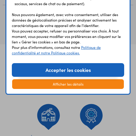
sociaux, services de chat ou de paiement).
Nous pouvons également, avec votre consentement, utiliser des
données de géolocalisation précises et analyser activement les
Vous avez déja consulté
caractéristiques de votre appareil afin de l'identifier.
Vous pouvez accepter, refuser ou personnaliser vos choix. À tout
moment, vous pouvez modifier vos préférences en cliquant sur le
lien « Gérer les cookies » en bas de page.
Pour plus d'informations, consultez notre
Politique de
confidentialité et notre Politique cookies.
Accepter les cookies
Afficher les détails
UNE QUESTION?
PAIEMENT
LIVRAISON
UN CONSEIL?
SÉCURISÉ
RAPIDE