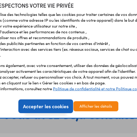
 batterie (non incluses). Le
SPECTONS VOTRE VIE PRIVÉE
contrôle T-REX
(non incluse)
ilise des technologies telles que les cookies pour traiter certaines de vos don
s (comme votre adresse IP ou les identifiants de votre appareil) dans le but d
 votre expérience utilisateur sur notre site ,
l'audience et les performances de nos contenus ,
liser nos offres et recommandations de produits ,
 des publicités pertinentes en fonction de vos centres d'intérêt ,
r l'interaction avec des services tiers (ex. réseaux sociaux, services de chat ou 
.
s également, avec votre consentement, utiliser des données de géolocalisa
analyser activement les caractéristiques de votre appareil afin de l'identifier.
 accepter, refuser ou personnaliser vos choix. À tout moment, vous pouvez m
en cliquant sur le lien « Gérer les cookies » en bas de page.
'informations, consultez notre
Politique de confidentialité et notre Politique co
Accepter les cookies
Afficher les détails
Vous avez déja consulté