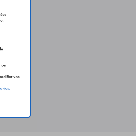
nées
e :
de
tion
odifier vos
okies.