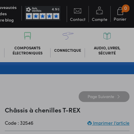
0
veautés
des
Panier
Contact
Compte
re blog
COMPOSANTS
AUDIO, LIVRES,
CONNECTIQUE
ÉLECTRONIQUES
SÉCURITÉ
Page
Suivante
Châssis à chenilles T-REX
Code : 32546
Imprimer l’article