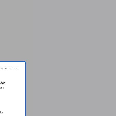
ns accepter
nées
e :
de