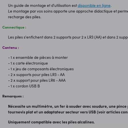
Un guide de montage et d'utilisation est
disponible en ligne
.
Le montage par vos soins apporte une approche didactique et perme
recharge des piles.
Connectique :
Les piles s'enfichent dans 2 supports pour 2 x LR3 (AA) et dans 2 supp
Contenu :
- 1 x ensemble de pièces à monter
- 1 x carte électronique
- 1 x jeu de composants électroniques
- 2 x supports pour piles LR3 - AA
- 2 x support pour piles LR6 - AAA
- 1 x cordon USB B
Remarques :
Nécessite un multimètre, un fer à souder avec soudure, une pince 
tournevis plat et un adaptateur secteur vers USB (voir articles cons
Uniquement compatible avec les piles alcalines.