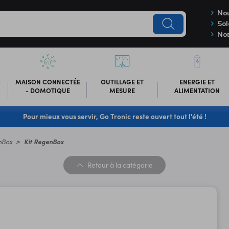
Nou
Sol
Not
-
MAISON CONNECTÉE
OUTILLAGE ET
ENERGIE ET
- DOMOTIQUE
MESURE
ALIMENTATION
Pour mieux vous servir, Go Tronic reste ouvert tout l'été !
nBox
Kit RegenBox
Retour
à la catégorie