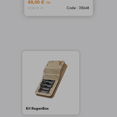
69,00 €
TTC
Code : 39248
57,50 €
HT
Kit RegenBox