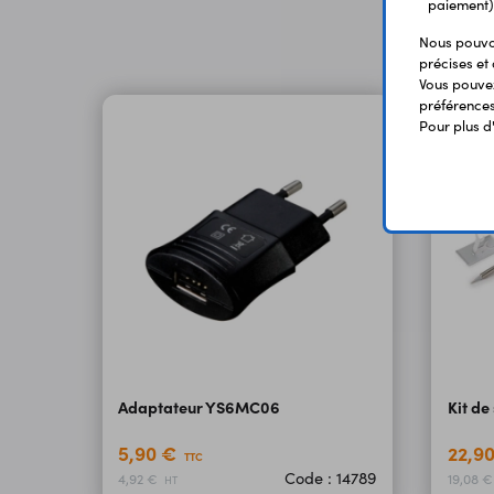
paiement)
Nous pouvon
précises et 
Vous pouvez
préférences 
Pour plus d
Adaptateur YS6MC06
Kit d
5,90 €
22,9
TTC
Code : 14789
4,92 €
19,08 
HT