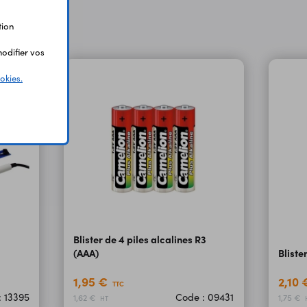
tion
odifier vos
okies.
Blister de 4 piles alcalines R3
(AAA)
Bliste
1,95 €
2,10
TTC
: 13395
Code : 09431
1,62 €
1,75 €
HT