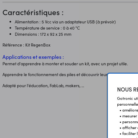
Caractéristiques :
Alimentation : 5 Vcc via un adaptateur USB (à prévoir)
Température de service : 0 à 40 °C
Dimensions : 172 x 92 x 25 mm
Référence : Kit RegenBox
Applications et exemples :
Permet d'apprendre à monter et souder un kit, avec un projet utile.
Apprendre le fonctionnement des piles et découvrir leur régénération.
Adapté pour l'éducation, FabLab, makers, ...
NOUS RE
Gotronic ut
personnelle
• améliorer
• mesurer 
• personna
• afficher
• facilite