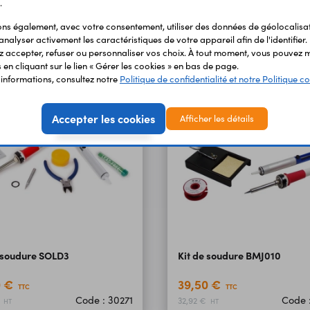
.
Produits liés à cet article
s également, avec votre consentement, utiliser des données de géolocalisa
analyser activement les caractéristiques de votre appareil afin de l'identifier.
 accepter, refuser ou personnaliser vos choix. À tout moment, vous pouvez m
en cliquant sur le lien « Gérer les cookies » en bas de page.
'informations, consultez notre
Politique de confidentialité et notre Politique co
Accepter les cookies
Afficher les détails
e soudure SOLD3
Kit de soudure BMJ010
0 €
39,50 €
TTC
TTC
Code : 30271
Code 
€
32,92 €
HT
HT