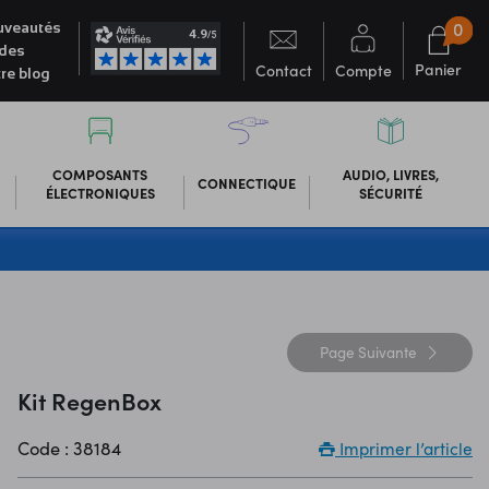
0
veautés
des
Panier
Contact
Compte
re blog
COMPOSANTS
AUDIO, LIVRES,
CONNECTIQUE
ÉLECTRONIQUES
SÉCURITÉ
Page
Suivante
Kit RegenBox
Code : 38184
Imprimer l’article