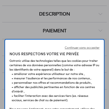
DESCRIPTION
PAIEMENT
LIVRAISON
Continuer sans accepter
NOUS RESPECTONS VOTRE VIE PRIVÉE
Gotronic utilise des technologies telles que les cookies pour traiter
RESSOURCES
certaines de vos données personnelles (comme votre adresse IP ou
les identifiants de votre appareil) dans le but de :
• améliorer votre expérience utilisateur sur notre site ,
• mesurer l'audience et les performances de nos contenus ,
AVIS
• personnaliser nos offres et recommandations de produits ,
• afficher des publicités pertinentes en fonction de vos centres
d'intérêt ,
• faciliter l'interaction avec des services tiers (ex. réseaux
sociaux, services de chat ou de paiement).
Vous avez déja consulté
Nous pouvons également, avec votre consentement, utiliser des