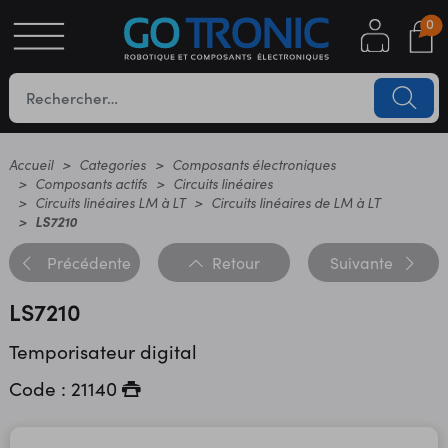
0
S
OTIQUE
UES
Accueil
Categories
Composants électroniques
Composants actifs
Circuits linéaires
Circuits linéaires LM à LT
Circuits linéaires de LM à LT
LS7210
Précédente
Retour
Suivante
LS7210
Temporisateur digital
YC
Code : 21140