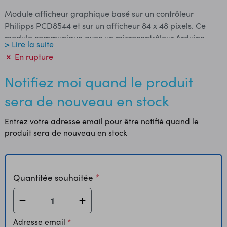
Module afficheur graphique basé sur un contrôleur
Philipps PCD8544 et sur un afficheur 84 x 48 pixels. Ce
module communique avec un microcontrôleur Arduino,
> Lire la suite
Raspberry Pi ou compatible via le bus SPI. Joy-It propose
En rupture
un guide d'utilisation avec exemples de câblages et de
codes pour Arduino et Raspberry Pi. Caractéristiques:
Notifiez moi quand le produit
Alimentation: 2,7 à 3,3 Vcc Interface SPI sur broches mâles
sera de nouveau en stock
au pas de 2,54 mm Résolution: 84 x 48 pixels
Rétroéclairage blanc Dimensions: 45 x 45 x 8 mm Poids: 14
Entrez votre adresse email pour être notifié quand le
g Référence Joy-It: SBC-LCD84-48
produit sera de nouveau en stock
Quantitée souhaitée
Adresse email