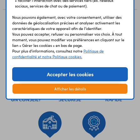
• faciliter l'interaction avec des services tiers (ex. réseaux
sociaux, services de chat ou de paiement).
Nous pouvons également, avec votre consentement, utiliser des
données de géolocalisation précises et analyser activement les
Vous avez déja consulté
caractéristiques de votre appareil afin de l'identifier.
Vous pouvez accepter, refuser ou personnaliser vos choix. À tout
moment, vous pouvez modifier vos préférences en cliquant sur le
lien « Gérer les cookies » en bas de page.
Pour plus d'informations, consultez notre
Politique de
confidentialité et notre Politique cookies.
Accepter les cookies
Afficher les détails
UNE QUESTION?
PAIEMENT
LIVRAISON
UN CONSEIL?
SÉCURISÉ
RAPIDE