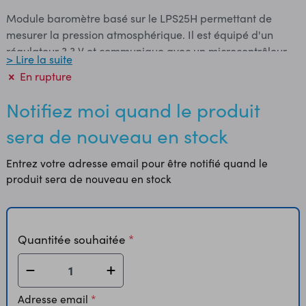
Module baromètre basé sur le LPS25H permettant de
mesurer la pression atmosphérique. Il est équipé d'un
régulateur 3,3 V et communique avec un microcontrôleur
> Lire la suite
type Arduino ou compatible via le bus I2C ou SPI.
En rupture
L'utilisation de ce module nécessite la soudure du
connecteur droit ou coudé (inclus) en fonction de
Notifiez moi quand le produit
l'utilisation. Alimentation: 2,5 à 5,5 Vcc Consommation: 2
sera de nouveau en stock
mA Plage de mesure: 26 à 126 kPa Sortie: I2C ou SPI 24
bits (4096 LSb/mbar) Dimensions: 20 x 10 x 12 mm
Entrez votre adresse email pour être notifié quand le
Référence fabricant: 2724
produit sera de nouveau en stock
Quantitée souhaitée
Adresse email