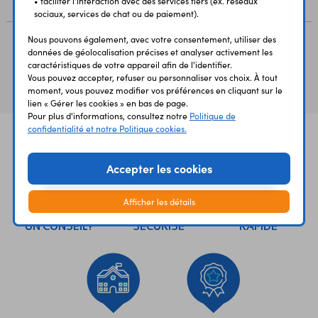
• faciliter l'interaction avec des services tiers (ex. réseaux
sociaux, services de chat ou de paiement).
Nous pouvons également, avec votre consentement, utiliser des
données de géolocalisation précises et analyser activement les
Vous avez déja consulté
caractéristiques de votre appareil afin de l'identifier.
Vous pouvez accepter, refuser ou personnaliser vos choix. À tout
moment, vous pouvez modifier vos préférences en cliquant sur le
lien « Gérer les cookies » en bas de page.
Pour plus d'informations, consultez notre
Politique de
confidentialité et notre Politique cookies.
Accepter les cookies
Afficher les détails
UNE QUESTION?
PAIEMENT
LIVRAISON
UN CONSEIL?
SÉCURISÉ
RAPIDE