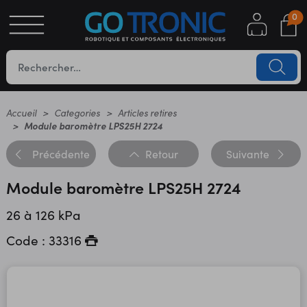
0
S
OTIQUE
UES
Accueil
Categories
Articles retires
Module baromètre LPS25H 2724
Précédente
Retour
Suivante
Module baromètre LPS25H 2724
26 à 126 kPa
Code : 33316
YC