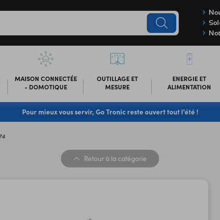
Nou
Sol
Not
-
MAISON CONNECTÉE
OUTILLAGE ET
ENERGIE ET
- DOMOTIQUE
MESURE
ALIMENTATION
Pour mieux vous servir, Go Tronic reste ouvert tout l'été !
74
Retour
à la catégorie