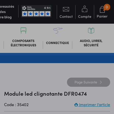
0
veautés
des
Panier
Contact
Compte
re blog
COMPOSANTS
AUDIO, LIVRES,
CONNECTIQUE
ÉLECTRONIQUES
SÉCURITÉ
Page
Suivante
Module led clignotante DFR0474
Code : 35402
Imprimer l’article