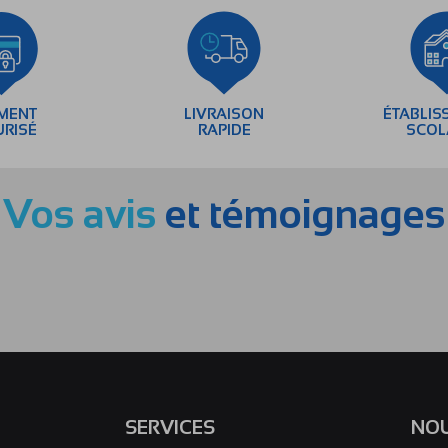
EMENT
LIVRAISON
ÉTABLIS
URISÉ
RAPIDE
SCOL
Vos avis
et témoignages
SERVICES
NOU