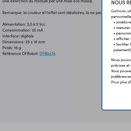
une extinction du module par une mise à la masse.
NOUS RE
Gotronic ut
Remarque: la couleur et l'effet sont aléatoires, ils ne peuvent être défi
personnelle
• améliorer
Alimentation: 3,3 à 5 Vcc
• mesurer 
Consommation: 25 mA
• personna
Interface: digitale
• afficher
Dimensions: 25 x 16 mm
• facilite
Poids: 16 g
paiement)
Référence DFRobot:
DFR0474
Nous pouvon
précises et 
Vous pouvez
préférences 
Pour plus d