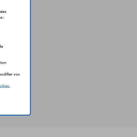
nées
e :
de
tion
odifier vos
okies.