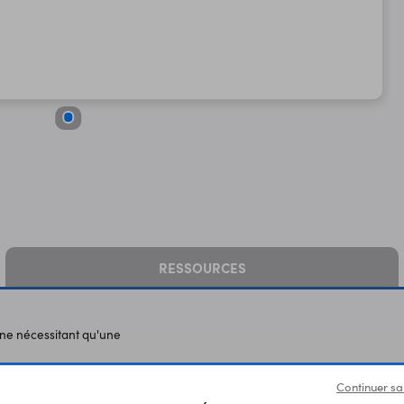
RESSOURCES
 ne nécessitant qu'une
Continuer sa
s inclus. La broche signal permet