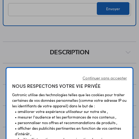
Température de service : -20 à 45 °C Dimensions : Ø 90 x
Envoyer
28 mm Poids : 52 g Référence Nedis : WIFISA10CWT
DESCRIPTION
PAIEMENT
Continuer sans accepter
NOUS RESPECTONS VOTRE VIE PRIVÉE
LIVRAISON
Gotronic utilise des technologies telles que les cookies pour traiter
certaines de vos données personnelles (comme votre adresse IP ou
les identifiants de votre appareil) dans le but de :
• améliorer votre expérience utilisateur sur notre site ,
RESSOURCES
• mesurer l'audience et les performances de nos contenus ,
• personnaliser nos offres et recommandations de produits ,
• afficher des publicités pertinentes en fonction de vos centres
d'intérêt ,
AVIS