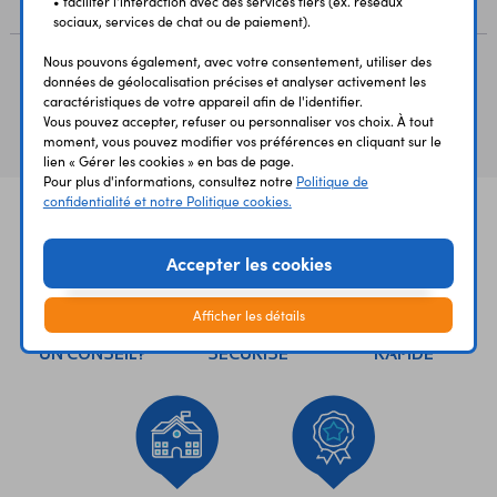
• faciliter l'interaction avec des services tiers (ex. réseaux
sociaux, services de chat ou de paiement).
Nous pouvons également, avec votre consentement, utiliser des
données de géolocalisation précises et analyser activement les
Vous avez déja consulté
caractéristiques de votre appareil afin de l'identifier.
Vous pouvez accepter, refuser ou personnaliser vos choix. À tout
moment, vous pouvez modifier vos préférences en cliquant sur le
lien « Gérer les cookies » en bas de page.
Pour plus d'informations, consultez notre
Politique de
confidentialité et notre Politique cookies.
Accepter les cookies
Afficher les détails
UNE QUESTION?
PAIEMENT
LIVRAISON
UN CONSEIL?
SÉCURISÉ
RAPIDE