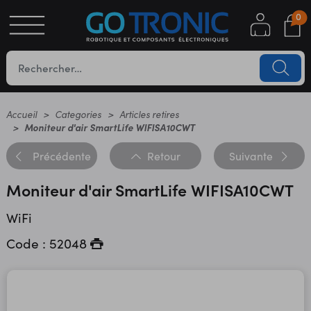
0
S
OTIQUE
UES
Accueil
Categories
Articles retires
Moniteur d'air SmartLife WIFISA10CWT
Précédente
Retour
Suivante
Moniteur d'air SmartLife WIFISA10CWT
WiFi
Code : 52048
YC