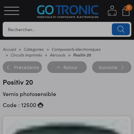
0
S
OTIQUE
UES
Accueil
Categories
Composants électroniques
Circuits imprimés
Aérosols
Positiv 20
Précédente
Retour
Suivante
Positiv 20
Vernis photosensible
Code : 12500
YC