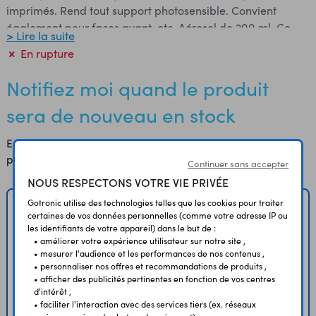
imprimés. Rend tout support photosensible. Convient
également pour faces avant, etc. Aérosol de 200 ml. Ce
> Lire la suite
produit ne peut pas être exporté en raison des restrictions
En rupture
aériennes.
Notifiez moi quand le produit
sera de nouveau en stock
Entrez votre adresse email pour être notifié quand le
produit sera de nouveau en stock
Continuer sans accepter
NOUS RESPECTONS VOTRE VIE PRIVÉE
Gotronic utilise des technologies telles que les cookies pour traiter
certaines de vos données personnelles (comme votre adresse IP ou
Quantitée souhaitée
les identifiants de votre appareil) dans le but de :
• améliorer votre expérience utilisateur sur notre site ,
• mesurer l'audience et les performances de nos contenus ,
• personnaliser nos offres et recommandations de produits ,
• afficher des publicités pertinentes en fonction de vos centres
Adresse email
d'intérêt ,
• faciliter l'interaction avec des services tiers (ex. réseaux
Envoyer