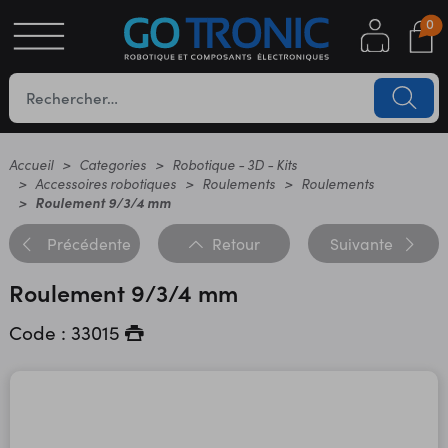
0
S
OTIQUE
UES
Accueil
Categories
Robotique - 3D - Kits
Accessoires robotiques
Roulements
Roulements
Roulement 9/3/4 mm
Précédente
Retour
Suivante
Roulement 9/3/4 mm
Code : 33015
YC