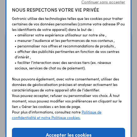
Continuer sans accepter
NOUS RESPECTONS VOTRE VIE PRIVÉE
Produits liés à cet article
Gotronic utilise des technologies telles que les cookies pour traiter
certaines de vos données personnelles (comme votre adresse IP ou
les identifiants de votre appareil) dans le but de :
• améliorer votre expérience utilisateur sur notre site ,
• mesurer l'audience et les performances de nos contenus ,
• personnaliser nos offres et recommandations de produits ,
• afficher des publicités pertinentes en fonction de vos centres
d'intérêt ,
• faciliter l'interaction avec des services tiers (ex. réseaux
sociaux, services de chat ou de paiement).
Nous pouvons également, avec votre consentement, utiliser des
données de géolocalisation précises et analyser activement les
caractéristiques de votre appareil afin de l'identifier.
Adaptateur uFL vers
Vous pouvez accepter, refuser ou personnaliser vos choix. À tout
moment, vous pouvez modifier vos préférences en cliquant sur le
SMA femelle
Arduino Uno R3
lien « Gérer les cookies » en bas de page.
A000066
150 mm
Pour plus d'informations, consultez notre
Politique de
confidentialité et notre Politique cookies.
23,90 €
4,80 €
TTC
TTC
19,92 €
4,00 €
Code : 25950
Code : 32293
HT
HT
Accepter les cookies