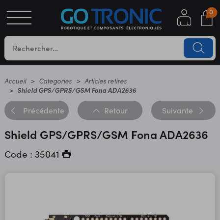
0
S
OTIQUE
UES
Accueil
Categories
Articles retires
Shield GPS/GPRS/GSM Fona ADA2636
Précédente
Retour
Suivante
Shield GPS/GPRS/GSM Fona ADA2636
Code : 35041
YC