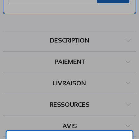
bande: 850/900/1800/1900 MHz - module GPS: MT3337
- chargeur LiPo intégré avec led de statut - connecteur
JST 2 broches pour accus LiPo ​ - connecteur jack pour
écouteurs avec micro (type kit main libre) - compatible
haut-parleur 32Ω et micro à électret - connecteur NFL
DESCRIPTION
pour antenne externe (GPS ou GSM) - bouton reset ​ - leds
d'indications ​ Caractéristiques GPS MT3337: Canaux: - 66
canaux de recherches - 22 canaux de suivi​ Précision: 2,5
PAIEMENT
mètres Sensibilité: -165 dBm Livré avec connecteurs droits
à souder soi-même. Dimensions: 51 x 23 x 8 mm Poids: 8 g
Référence Adafruit: 2636 Livrable jusqu'à épuisement du
LIVRAISON
stock.
RESSOURCES
AVIS