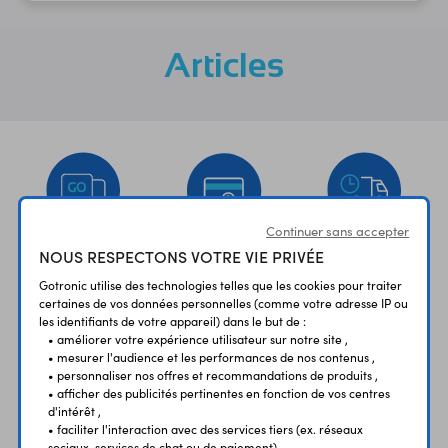
Articles
Continuer sans accepter
NOUS RESPECTONS VOTRE VIE PRIVÉE
UNE QUESTION?
PAIEMENT
LIVRAISON
UN CONSEIL?
SÉCURISÉ
RAPIDE
Gotronic utilise des technologies telles que les cookies pour traiter
certaines de vos données personnelles (comme votre adresse IP ou
les identifiants de votre appareil) dans le but de :
• améliorer votre expérience utilisateur sur notre site ,
• mesurer l'audience et les performances de nos contenus ,
• personnaliser nos offres et recommandations de produits ,
• afficher des publicités pertinentes en fonction de vos centres
d'intérêt ,
ÉTABLISSEMENTS
PLUS 30 ANS
• faciliter l'interaction avec des services tiers (ex. réseaux
SCOLAIRES
D’EXPERIENCE
sociaux, services de chat ou de paiement).