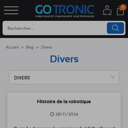
0
S
OTIQUE
UES
Accueil
Blog
Divers
Divers
DIVERS
Histoire de la robotique
YC
28/11/2024