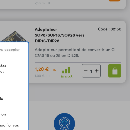
2,92 €
HT
Adaptateur
Code : 08150
SOP8/SOP16/SOP28 vers
DIP16/DIP28
Adaptateur permettant de convertir un CI
ns accepter
CMS 16 ou 28 en DIL28.
nées
1,20 €
TTC
e :
1,00 €
En stock
HT
de
tion
odifier vos