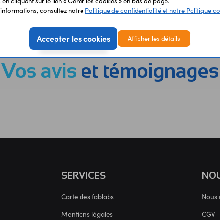
en cliquant sur le lien « Gérer les cookies » en bas de page.
'informations, consultez notre
Politique de confidentialité et notre Politique co
EMENT
LIVRAISON
ÉTABLIS
URISÉ
RAPIDE
SCOL
Accepter les cookies
Afficher les détails
Vos avis
et témoignages
SERVICES
NOU
Carte des fablabs
Nous 
Mentions légales
CGV