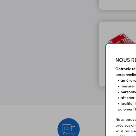
NOUS RE
Gotronic ut
personnelle
• améliorer
• mesurer 
• personna
• afficher
• facilite
paiement)
Nous pouvon
précises et 
Vous pouvez