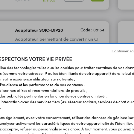
Adaptateur SOIC-DIP20
Code : 08154
Adaptateur permettant de convertir un CI
CMS 20 broches en DIL20.
Continuer sa
SPECTONS VOTRE VIE PRIVÉE
3,60 €
TTC
ilise des technologies telles que les cookies pour traiter certaines de vos don
3,00 €
En stock
HT
s (comme votre adresse IP ou les identifiants de votre appareil) dans le but d
 votre expérience utilisateur sur notre site ,
l'audience et les performances de nos contenus ,
liser nos offres et recommandations de produits ,
 des publicités pertinentes en fonction de vos centres d'intérêt ,
r l'interaction avec des services tiers (ex. réseaux sociaux, services de chat ou 
.
s également, avec votre consentement, utiliser des données de géolocalisa
analyser activement les caractéristiques de votre appareil afin de l'identifier.
 accepter, refuser ou personnaliser vos choix. À tout moment, vous pouvez m