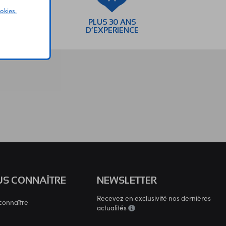
okies.
SEMENTS
PLUS 30 ANS
AIRES
D’EXPERIENCE
S CONNAÎTRE
NEWSLETTER
Recevez en exclusivité nos dernières
connaître
actualités