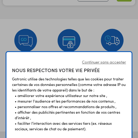
Continuer sans accepter
UNE QUESTION?
PAIEMENT
LIVRAISON
UN CONSEIL?
SÉCURISÉ
RAPIDE
NOUS RESPECTONS VOTRE VIE PRIVÉE
Gotronic utilise des technologies telles que les cookies pour traiter
certaines de vos données personnelles (comme votre adresse IP ou
les identifiants de votre appareil) dans le but de :
• améliorer votre expérience utilisateur sur notre site ,
• mesurer l'audience et les performances de nos contenus ,
• personnaliser nos offres et recommandations de produits ,
• afficher des publicités pertinentes en fonction de vos centres
ÉTABLISSEMENTS
PLUS 30 ANS
d'intérêt ,
SCOLAIRES
D’EXPERIENCE
• faciliter l'interaction avec des services tiers (ex. réseaux
sociaux, services de chat ou de paiement).