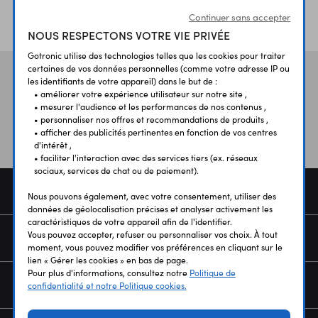
ÉTABLISSEMENTS
PLUS 30 ANS
Continuer sans accepter
SCOLAIRES
D’EXPERIENCE
NOUS RESPECTONS VOTRE VIE PRIVÉE
Gotronic utilise des technologies telles que les cookies pour traiter
certaines de vos données personnelles (comme votre adresse IP ou
Vos avis
et témoignages
les identifiants de votre appareil) dans le but de :
• améliorer votre expérience utilisateur sur notre site ,
• mesurer l'audience et les performances de nos contenus ,
• personnaliser nos offres et recommandations de produits ,
• afficher des publicités pertinentes en fonction de vos centres
d'intérêt ,
• faciliter l'interaction avec des services tiers (ex. réseaux
sociaux, services de chat ou de paiement).
COMMANDE
Nous pouvons également, avec votre consentement, utiliser des
données de géolocalisation précises et analyser activement les
caractéristiques de votre appareil afin de l'identifier.
Vous pouvez accepter, refuser ou personnaliser vos choix. À tout
SERVICES
moment, vous pouvez modifier vos préférences en cliquant sur le
lien « Gérer les cookies » en bas de page.
Pour plus d'informations, consultez notre
Politique de
NOUS CONNAÎTRE
confidentialité et notre Politique cookies.