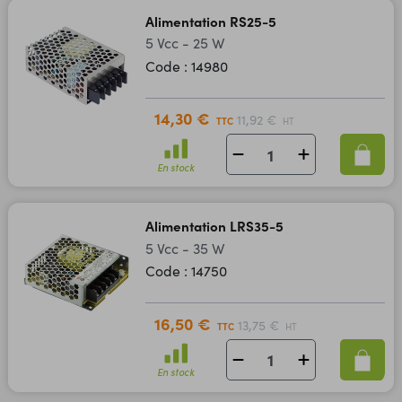
Alimentation RS25-5
5 Vcc - 25 W
Code : 14980
14,30 €
11,92 €
TTC
HT
En stock
Alimentation LRS35-5
5 Vcc - 35 W
Code : 14750
16,50 €
13,75 €
TTC
HT
En stock