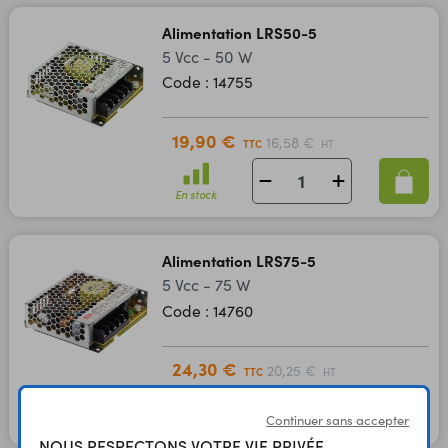
Alimentation LRS50-5
5 Vcc - 50 W
Code : 14755
19,90 €
16,58 €
TTC
HT
En stock
Alimentation LRS75-5
5 Vcc - 75 W
Code : 14760
24,30 €
20,25 €
TTC
HT
Continuer sans accepter
En stock
NOUS RESPECTONS VOTRE VIE PRIVÉE