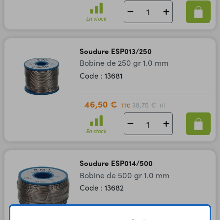
En stock
Soudure ESP013/250
Bobine de 250 gr 1.0 mm
Code : 13681
46,50 €
38,75 €
TTC
HT
En stock
Soudure ESP014/500
Bobine de 500 gr 1.0 mm
Code : 13682
62,30 €
51,92 €
TTC
HT