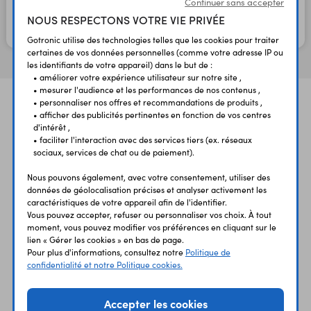
Continuer sans accepter
NOUS RESPECTONS VOTRE VIE PRIVÉE
En stock
Gotronic utilise des technologies telles que les cookies pour traiter
certaines de vos données personnelles (comme votre adresse IP ou
les identifiants de votre appareil) dans le but de :
• améliorer votre expérience utilisateur sur notre site ,
• mesurer l'audience et les performances de nos contenus ,
• personnaliser nos offres et recommandations de produits ,
• afficher des publicités pertinentes en fonction de vos centres
d'intérêt ,
• faciliter l'interaction avec des services tiers (ex. réseaux
sociaux, services de chat ou de paiement).
Nous pouvons également, avec votre consentement, utiliser des
UNE QUESTION?
PAIEMENT
LIVRAISON
UN CONSEIL?
SÉCURISÉ
RAPIDE
données de géolocalisation précises et analyser activement les
caractéristiques de votre appareil afin de l'identifier.
Vous pouvez accepter, refuser ou personnaliser vos choix. À tout
moment, vous pouvez modifier vos préférences en cliquant sur le
lien « Gérer les cookies » en bas de page.
Pour plus d'informations, consultez notre
Politique de
confidentialité et notre Politique cookies.
ÉTABLISSEMENTS
PLUS 30 ANS
Accepter les cookies
SCOLAIRES
D’EXPERIENCE