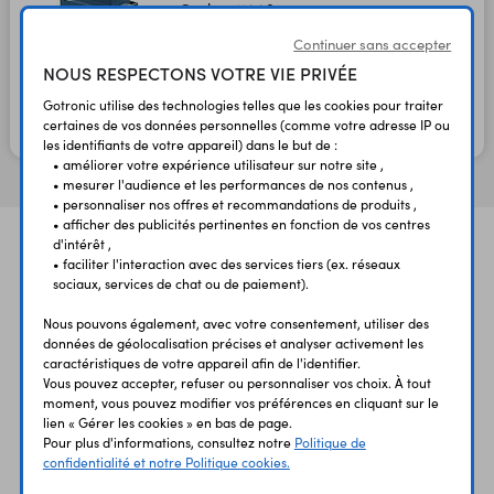
Code : 11003
Continuer sans accepter
14,50 €
NOUS RESPECTONS VOTRE VIE PRIVÉE
12,08 €
TTC
HT
Gotronic utilise des technologies telles que les cookies pour traiter
certaines de vos données personnelles (comme votre adresse IP ou
En stock
les identifiants de votre appareil) dans le but de :
• améliorer votre expérience utilisateur sur notre site ,
• mesurer l'audience et les performances de nos contenus ,
• personnaliser nos offres et recommandations de produits ,
• afficher des publicités pertinentes en fonction de vos centres
d'intérêt ,
• faciliter l'interaction avec des services tiers (ex. réseaux
sociaux, services de chat ou de paiement).
Nous pouvons également, avec votre consentement, utiliser des
données de géolocalisation précises et analyser activement les
caractéristiques de votre appareil afin de l'identifier.
UNE QUESTION?
PAIEMENT
LIVRAISON
Vous pouvez accepter, refuser ou personnaliser vos choix. À tout
UN CONSEIL?
SÉCURISÉ
RAPIDE
moment, vous pouvez modifier vos préférences en cliquant sur le
lien « Gérer les cookies » en bas de page.
Pour plus d'informations, consultez notre
Politique de
confidentialité et notre Politique cookies.