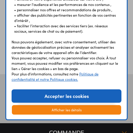
• mesurer l'audience et les performances de nos contenus ,
UNE QUESTION?
PAIEMENT
LIVRAISON
• personnaliser nos offres et recommandations de produits ,
UN CONSEIL?
SÉCURISÉ
RAPIDE
• afficher des publicités pertinentes en fonction de vos centres
d'intérêt ,
• faciliter l'interaction avec des services tiers (ex. réseaux
sociaux, services de chat ou de paiement).
Nous pouvons également, avec votre consentement, utiliser des
données de géolocalisation précises et analyser activement les
caractéristiques de votre appareil afin de l'identifier.
ÉTABLISSEMENTS
PLUS 30 ANS
Vous pouvez accepter, refuser ou personnaliser vos choix. À tout
SCOLAIRES
D’EXPERIENCE
moment, vous pouvez modifier vos préférences en cliquant sur le
lien « Gérer les cookies » en bas de page.
Pour plus d'informations, consultez notre
Politique de
confidentialité et notre Politique cookies.
Vos avis
et témoignages
Accepter les cookies
Afficher les détails
COMMANDE