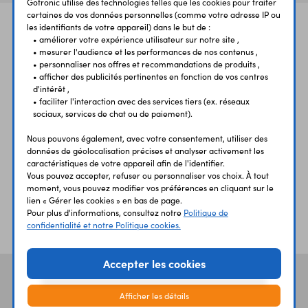
Gotronic utilise des technologies telles que les cookies pour traiter
certaines de vos données personnelles (comme votre adresse IP ou
les identifiants de votre appareil) dans le but de :
• améliorer votre expérience utilisateur sur notre site ,
• mesurer l'audience et les performances de nos contenus ,
• personnaliser nos offres et recommandations de produits ,
• afficher des publicités pertinentes en fonction de vos centres
d'intérêt ,
• faciliter l'interaction avec des services tiers (ex. réseaux
UNE QUESTION?
PAIEMENT
LIVRAISON
UN CONSEIL?
SÉCURISÉ
RAPIDE
sociaux, services de chat ou de paiement).
Nous pouvons également, avec votre consentement, utiliser des
données de géolocalisation précises et analyser activement les
caractéristiques de votre appareil afin de l'identifier.
Vous pouvez accepter, refuser ou personnaliser vos choix. À tout
moment, vous pouvez modifier vos préférences en cliquant sur le
lien « Gérer les cookies » en bas de page.
Pour plus d'informations, consultez notre
Politique de
ÉTABLISSEMENTS
PLUS 30 ANS
confidentialité et notre Politique cookies.
SCOLAIRES
D’EXPERIENCE
Accepter les cookies
Vos avis
et témoignages
Afficher les détails