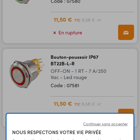
Code : 07580
11,50 €
9,58 €
TTC
HT
En rupture
Bouton-poussoir IP67
BT22B-L-R
OFF-ON - 1 RT - 7 A/250
Vac - Led rouge
Code : 07581
11,50 €
9,58 €
TTC
HT
En rupture
Continuer sans accepter
NOUS RESPECTONS VOTRE VIE PRIVÉE