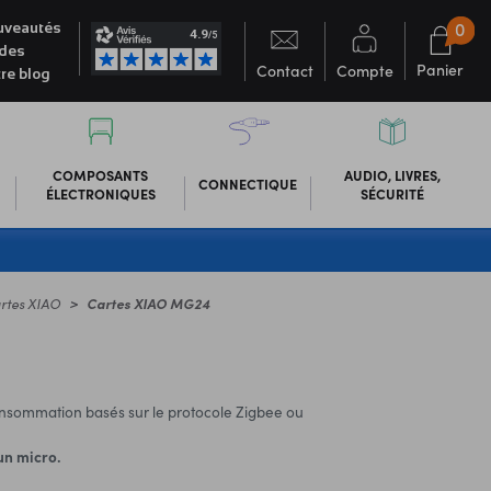
0
veautés
des
Panier
Contact
Compte
re blog
COMPOSANTS
AUDIO, LIVRES,
CONNECTIQUE
ÉLECTRONIQUES
SÉCURITÉ
rtes XIAO
Cartes XIAO MG24
onsommation basés sur le protocole Zigbee ou
 un micro.