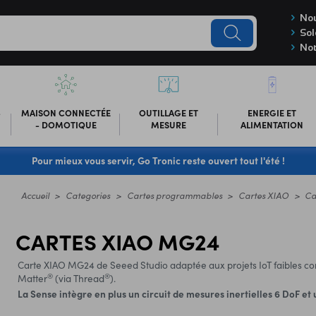
Nou
Sol
Not
-
MAISON CONNECTÉE
OUTILLAGE ET
ENERGIE ET
- DOMOTIQUE
MESURE
ALIMENTATION
Pour mieux vous servir, Go Tronic reste ouvert tout l'été !
Accueil
Categories
Cartes programmables
Cartes XIAO
Ca
CARTES XIAO MG24
Carte XIAO MG24 de Seeed Studio adaptée aux projets IoT faibles c
®
®
Matter
(via Thread
).
La Sense intègre en plus un circuit de mesures inertielles 6 DoF et