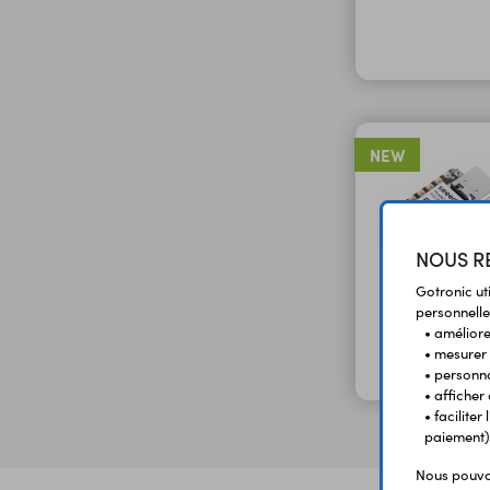
NEW
NOUS RE
Gotronic ut
personnelle
• améliorer
• mesurer 
• personna
• afficher
• facilite
paiement)
Nous pouvon