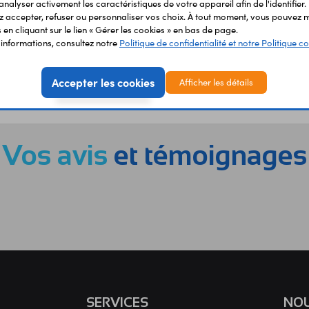
analyser activement les caractéristiques de votre appareil afin de l'identifier.
 accepter, refuser ou personnaliser vos choix. À tout moment, vous pouvez m
en cliquant sur le lien « Gérer les cookies » en bas de page.
'informations, consultez notre
Politique de confidentialité et notre Politique co
Accepter les cookies
Afficher les détails
EMENT
LIVRAISON
ÉTABLIS
URISÉ
RAPIDE
SCOL
Vos avis
et témoignages
SERVICES
NOU