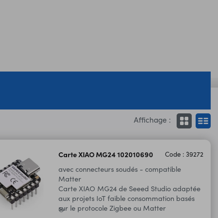
Affichage :
Carte XIAO MG24 102010690
Code : 39272
avec connecteurs soudés - compatible
Matter
Carte XIAO MG24 de Seeed Studio adaptée
aux projets IoT faible consommation basés
sur le protocole Zigbee ou Matter
®
(via Thread