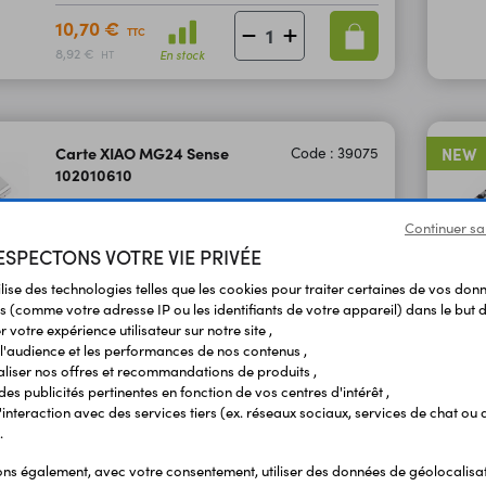
10,70 €
TTC
8,92 €
En stock
HT
Carte XIAO MG24 Sense
Code : 39075
NEW
102010610
compatible Matter
Carte XIAO MG24 Sense de Seeed Studio
Continuer sa
adaptée aux projets IoT faible
SPECTONS VOTRE VIE PRIVÉE
consommation basés sur le protocole Zigbee
ilise des technologies telles que les cookies pour traiter certaines de vos don
ou Matter (via Thread). Cette version Sense
s (comme votre adresse IP ou les identifiants de votre appareil) dans le but d
intègre un circuit de mesures spatiales 6
 votre expérience utilisateur sur notre site ,
axes et un micro.
14,60 €
l'audience et les performances de nos contenus ,
TTC
liser nos offres et recommandations de produits ,
12,17 €
En stock
HT
 des publicités pertinentes en fonction de vos centres d'intérêt ,
r l'interaction avec des services tiers (ex. réseaux sociaux, services de chat ou 
.
s également, avec votre consentement, utiliser des données de géolocalisa