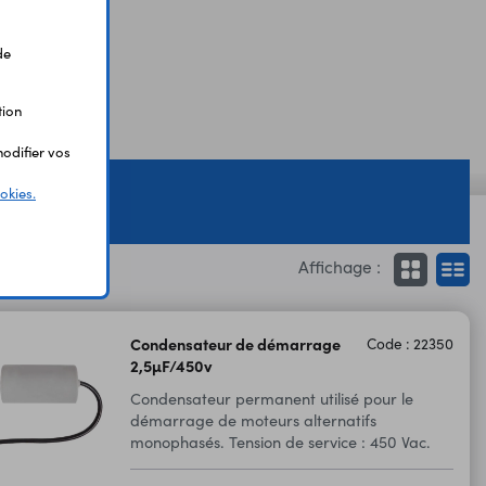
érance : ±5% .
de
tion
odifier vos
okies.
Affichage :
Condensateur de démarrage
Code : 22350
2,5µF/450v
Condensateur permanent utilisé pour le
démarrage de moteurs alternatifs
monophasés. Tension de service : 450 Vac.