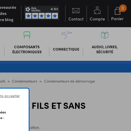
0
veautés
des
Panier
Contact
Compte
re blog
COMPOSANTS
AUDIO, LIVRES,
CONNECTIQUE
ÉLECTRONIQUES
SÉCURITÉ
ifs
Condensateurs
Condensateurs de démarrage
ns accepter
GE À FILS ET SANS
nées
e :
rnatifs. Sans fixation.