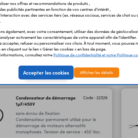
Tension de service : 450 Vac - Fréquence d’utilisation : 50 - 60 Hz. Tol
liser nos offres et recommandations de produits ,
 des publicités pertinentes en fonction de vos centres d'intérêt ,
r l'interaction avec des services tiers (ex. réseaux sociaux, services de chat ou 
.
s également, avec votre consentement, utiliser des données de géolocalisa
analyser activement les caractéristiques de votre appareil afin de l'identifier.
 accepter, refuser ou personnaliser vos choix. À tout moment, vous pouvez m
en cliquant sur le lien « Gérer les cookies » en bas de page.
'informations, consultez notre
Politique de confidentialité et notre Politique co
 les
Accepter les cookies
Afficher les détails
Condensateur de démarrage
Code : 22329
1µF/450V
sans écrou de fixation
Condensateur permanent utilisé pour le
démarrage de moteurs alternatifs
monophasés. Tension de service : 450 Vac.