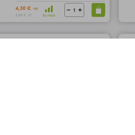
4,30 €
TTC
3,58 €
En stock
HT
Condensateur de démarrage
Code : 22351
3µF/450v
Condensateur permanent utilisé pour le
démarrage de moteurs alternatifs
monophasés. Tension de service : 450 Vac.
4,90 €
TTC
4,08 €
En stock
HT
Condensateur de démarrage
Code : 22353
6µF/450v
Condensateur permanent utilisé pour le