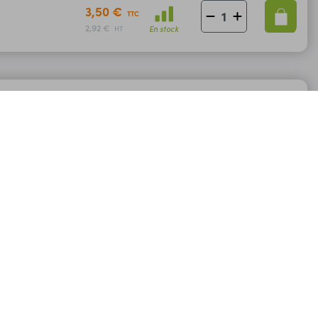
3,50 €
TTC
2,92 €
En stock
HT
Condensateur de démarrage
Code : 22352
4µF/450v
Condensateur permanent utilisé pour le
démarrage de moteurs alternatifs
monophasés. Tension de service : 450 Vac.
3,50 €
TTC
2,92 €
En stock
HT
Condensateur de démarrage
Code : 22354
8µF/450v
Condensateur permanent utilisé pour le