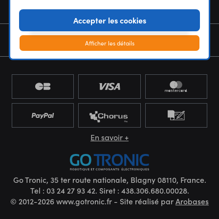
NOUS CONNAÎTRE
Accepter les cookies
NEWSLETTER
Afficher les détails
En savoir +
Go Tronic, 35 ter route nationale, Blagny 08110, France.
Tel : 03 24 27 93 42. Siret : 438.306.680.00028.
© 2012-2026 www.gotronic.fr - Site réalisé par
Arobases