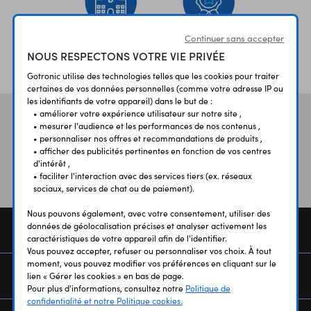
Continuer sans accepter
ÉTABLISSEMENTS
PLUS 30 ANS
NOUS RESPECTONS VOTRE VIE PRIVÉE
SCOLAIRES
D’EXPERIENCE
Gotronic utilise des technologies telles que les cookies pour traiter
certaines de vos données personnelles (comme votre adresse IP ou
les identifiants de votre appareil) dans le but de :
• améliorer votre expérience utilisateur sur notre site ,
Vos avis
et témoignages
• mesurer l'audience et les performances de nos contenus ,
• personnaliser nos offres et recommandations de produits ,
• afficher des publicités pertinentes en fonction de vos centres
d'intérêt ,
• faciliter l'interaction avec des services tiers (ex. réseaux
sociaux, services de chat ou de paiement).
Nous pouvons également, avec votre consentement, utiliser des
données de géolocalisation précises et analyser activement les
COMMANDE
caractéristiques de votre appareil afin de l'identifier.
Vous pouvez accepter, refuser ou personnaliser vos choix. À tout
moment, vous pouvez modifier vos préférences en cliquant sur le
SERVICES
lien « Gérer les cookies » en bas de page.
Pour plus d'informations, consultez notre
Politique de
confidentialité et notre Politique cookies.