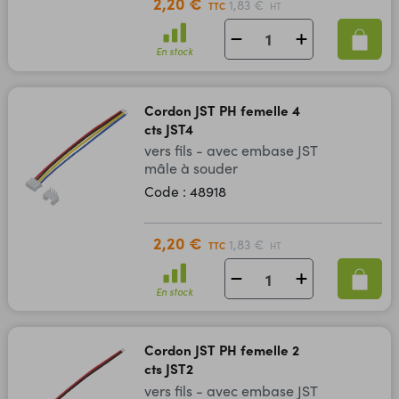
2,20 €
1,83 €
TTC
HT
En stock
Cordon JST PH femelle 4
cts JST4
vers fils - avec embase JST
mâle à souder
Code : 48918
2,20 €
1,83 €
TTC
HT
En stock
Cordon JST PH femelle 2
cts JST2
vers fils - avec embase JST