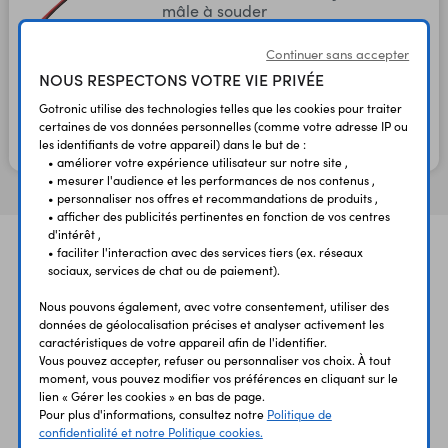
mâle à souder
Code : 48916
Continuer sans accepter
NOUS RESPECTONS VOTRE VIE PRIVÉE
1,35 €
1,12 €
TTC
HT
Gotronic utilise des technologies telles que les cookies pour traiter
certaines de vos données personnelles (comme votre adresse IP ou
les identifiants de votre appareil) dans le but de :
En stock
• améliorer votre expérience utilisateur sur notre site ,
• mesurer l'audience et les performances de nos contenus ,
• personnaliser nos offres et recommandations de produits ,
• afficher des publicités pertinentes en fonction de vos centres
d'intérêt ,
• faciliter l'interaction avec des services tiers (ex. réseaux
sociaux, services de chat ou de paiement).
Nous pouvons également, avec votre consentement, utiliser des
données de géolocalisation précises et analyser activement les
caractéristiques de votre appareil afin de l'identifier.
UNE QUESTION?
PAIEMENT
LIVRAISON
Vous pouvez accepter, refuser ou personnaliser vos choix. À tout
UN CONSEIL?
SÉCURISÉ
RAPIDE
moment, vous pouvez modifier vos préférences en cliquant sur le
lien « Gérer les cookies » en bas de page.
Pour plus d'informations, consultez notre
Politique de
confidentialité et notre Politique cookies.