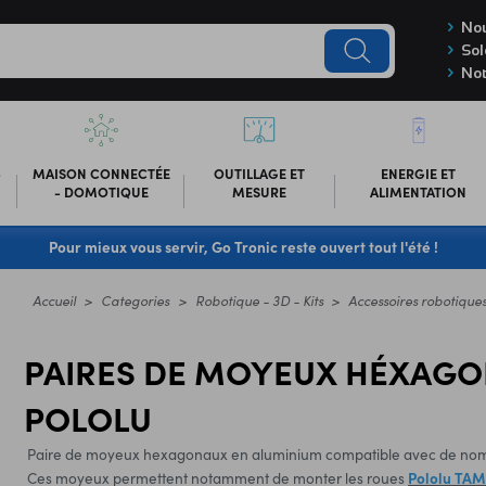
Nou
Sol
Not
-
MAISON CONNECTÉE
OUTILLAGE ET
ENERGIE ET
- DOMOTIQUE
MESURE
ALIMENTATION
Pour mieux vous servir, Go Tronic reste ouvert tout l'été !
Accueil
Categories
Robotique - 3D - Kits
Accessoires robotique
PAIRES DE MOYEUX HÉXAGO
POLOLU
Paire de moyeux hexagonaux en aluminium compatible avec de nom
Ces moyeux permettent notamment de monter les roues
Pololu TA