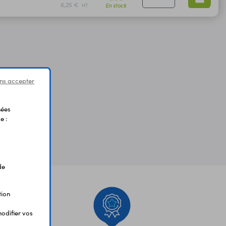
6,25 €
En stock
HT
ns accepter
nées
e :
de
tion
odifier vos