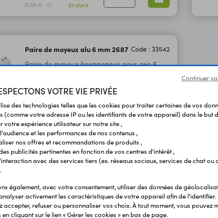
6,08 €
En stock
HT
Paire de moyeux alu 6 mm 2687
Code : 33542
Paire de moyeux hexagonaux pour axe 6
mm en aluminium compatible avec de
Continuer sa
nombreuses roues RC.
SPECTONS VOTRE VIE PRIVÉE
9,40 €
ilise des technologies telles que les cookies pour traiter certaines de vos don
TTC
s (comme votre adresse IP ou les identifiants de votre appareil) dans le but d
7,83 €
En stock
HT
 votre expérience utilisateur sur notre site ,
l'audience et les performances de nos contenus ,
liser nos offres et recommandations de produits ,
 des publicités pertinentes en fonction de vos centres d'intérêt ,
r l'interaction avec des services tiers (ex. réseaux sociaux, services de chat ou 
.
s également, avec votre consentement, utiliser des données de géolocalisa
analyser activement les caractéristiques de votre appareil afin de l'identifier.
 accepter, refuser ou personnaliser vos choix. À tout moment, vous pouvez m
en cliquant sur le lien « Gérer les cookies » en bas de page.