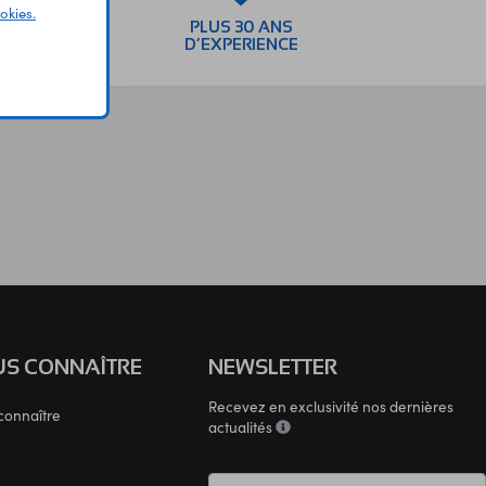
okies.
SEMENTS
PLUS 30 ANS
AIRES
D’EXPERIENCE
S CONNAÎTRE
NEWSLETTER
Recevez en exclusivité nos dernières
connaître
actualités