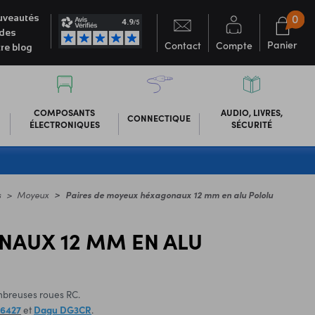
0
veautés
des
Panier
Contact
Compte
re blog
COMPOSANTS
AUDIO, LIVRES,
CONNECTIQUE
ÉLECTRONIQUES
SÉCURITÉ
s
Moyeux
Paires de moyeux héxagonaux 12 mm en alu Pololu
NAUX 12 MM EN ALU
breuses roues RC.
M6427
et
Dagu DG3CR
.