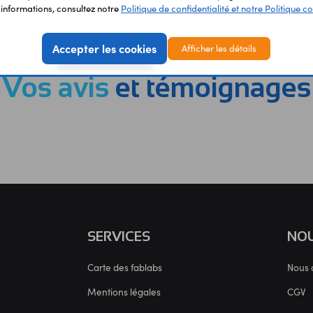
'informations, consultez notre
Politique de confidentialité et notre Politique co
EMENT
LIVRAISON
ÉTABLIS
URISÉ
RAPIDE
SCOL
Accepter les cookies
Afficher les détails
Vos avis
et témoignages
SERVICES
NOU
Carte des fablabs
Nous 
Mentions légales
CGV