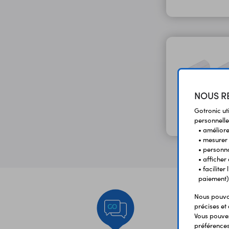
NOUS RE
Gotronic ut
personnelle
• améliorer
• mesurer 
• personna
• afficher
• facilite
paiement)
Nous pouvon
précises et 
Vous pouvez
préférences 