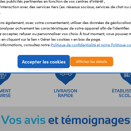
 des publicités pertinentes en fonction de vos centres d'intérêt ,
r l'interaction avec des services tiers (ex. réseaux sociaux, services de chat ou 
.
0,80 €
TTC
0,67 €
En stock
HT
s également, avec votre consentement, utiliser des données de géolocalisa
analyser activement les caractéristiques de votre appareil afin de l'identifier.
 accepter, refuser ou personnaliser vos choix. À tout moment, vous pouvez m
en cliquant sur le lien « Gérer les cookies » en bas de page.
'informations, consultez notre
Politique de confidentialité et notre Politique co
Accepter les cookies
Afficher les détails
EMENT
LIVRAISON
ÉTABLIS
URISÉ
RAPIDE
SCOL
Vos avis
et témoignages