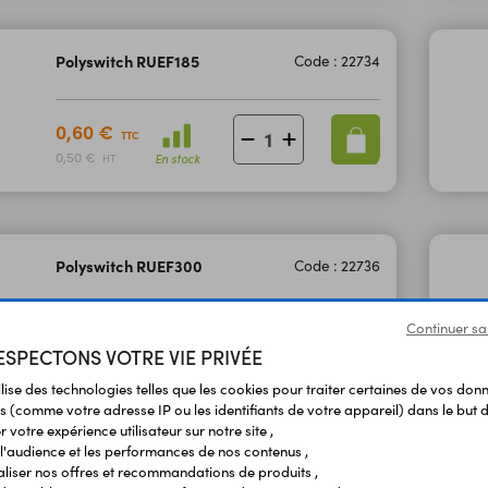
Polyswitch RUEF185
Code : 22734
0,60 €
TTC
0,50 €
En stock
HT
Polyswitch RUEF300
Code : 22736
Continuer sa
0,65 €
TTC
SPECTONS VOTRE VIE PRIVÉE
0,54 €
En stock
HT
ilise des technologies telles que les cookies pour traiter certaines de vos don
s (comme votre adresse IP ou les identifiants de votre appareil) dans le but d
 votre expérience utilisateur sur notre site ,
l'audience et les performances de nos contenus ,
Polyswitch RUEF500
Code : 22738
liser nos offres et recommandations de produits ,