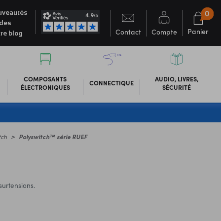
0
veautés
des
Panier
Contact
Compte
re blog
COMPOSANTS
AUDIO, LIVRES,
CONNECTIQUE
ÉLECTRONIQUES
SÉCURITÉ
tch
Polyswitch™ série RUEF
surtensions.