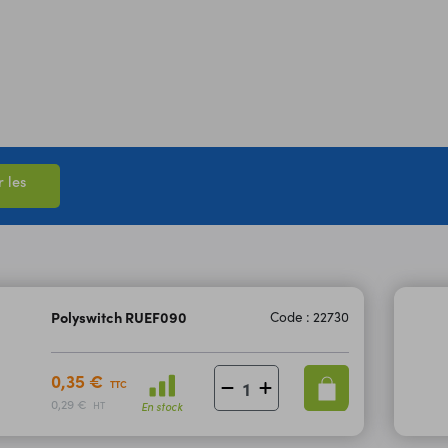
 les
Polyswitch RUEF090
Code : 22730
0,35 €
TTC
0,29 €
En stock
HT