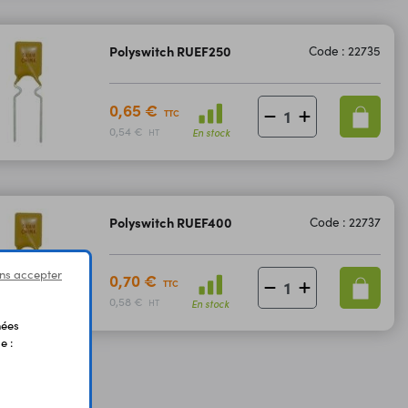
Polyswitch RUEF250
Code : 22735
0,65 €
TTC
0,54 €
En stock
HT
Polyswitch RUEF400
Code : 22737
ns accepter
0,70 €
TTC
0,58 €
En stock
HT
nées
e :