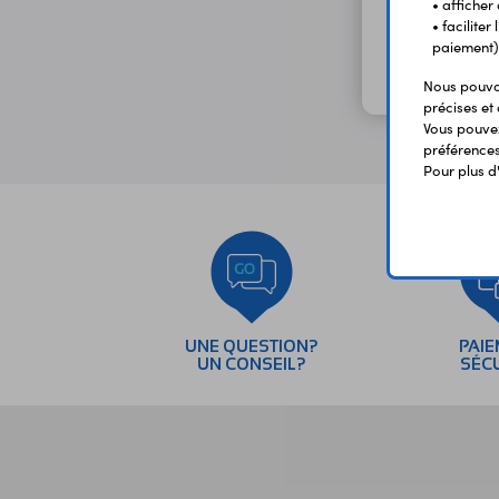
• afficher
• facilite
paiement)
Nous pouvon
précises et 
Vous pouvez
préférences 
Pour plus d
UNE QUESTION?
PAI
UN CONSEIL?
SÉC