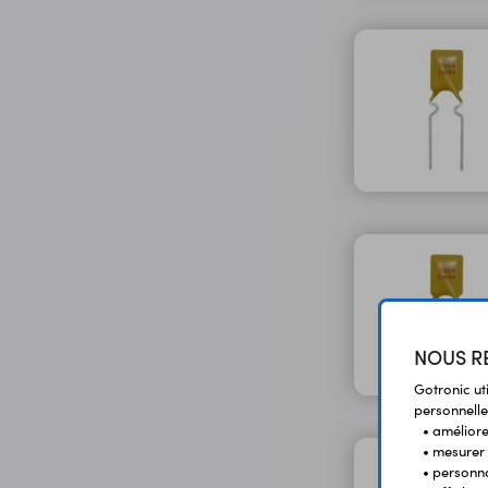
NOUS RE
Gotronic ut
personnelle
• améliorer
• mesurer 
• personna