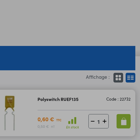
Affichage :
Polyswitch RUEF135
Code : 22732
0,60 €
TTC
0,50 €
En stock
HT