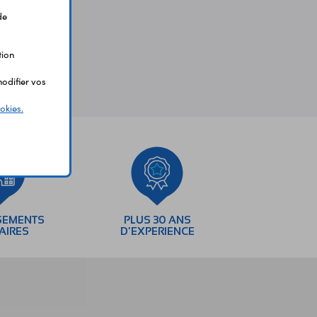
de
tion
odifier vos
okies.
SEMENTS
PLUS 30 ANS
AIRES
D’EXPERIENCE