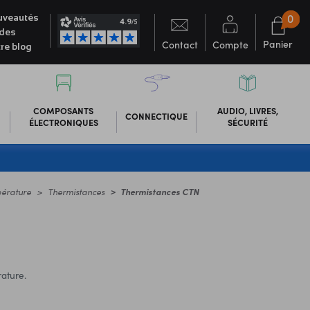
0
veautés
des
Panier
Contact
Compte
re blog
COMPOSANTS
AUDIO, LIVRES,
CONNECTIQUE
ÉLECTRONIQUES
SÉCURITÉ
érature
Thermistances
Thermistances CTN
rature.