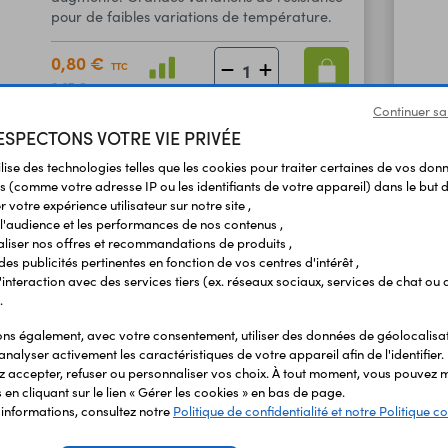
pour de faibles variations de température.
0,80 €
TTC
0,67 €
En stock
HT
Continuer sa
SPECTONS VOTRE VIE PRIVÉE
ilise des technologies telles que les cookies pour traiter certaines de vos don
Thermistance CTN 100kΩ
Code : 05345
s (comme votre adresse IP ou les identifiants de votre appareil) dans le but d
 votre expérience utilisateur sur notre site ,
Les CTN sont des composants dont la
l'audience et les performances de nos contenus ,
résistance diminue lorsque la température
liser nos offres et recommandations de produits ,
augmente. Grandes variations de résistance
 des publicités pertinentes en fonction de vos centres d'intérêt ,
pour de faibles variations de température.
r l'interaction avec des services tiers (ex. réseaux sociaux, services de chat ou 
.
0,75 €
TTC
s également, avec votre consentement, utiliser des données de géolocalisa
0,62 €
En stock
HT
analyser activement les caractéristiques de votre appareil afin de l'identifier.
 accepter, refuser ou personnaliser vos choix. À tout moment, vous pouvez m
en cliquant sur le lien « Gérer les cookies » en bas de page.
'informations, consultez notre
Politique de confidentialité et notre Politique co
Thermistance CTN 470kΩ
Code : 05349