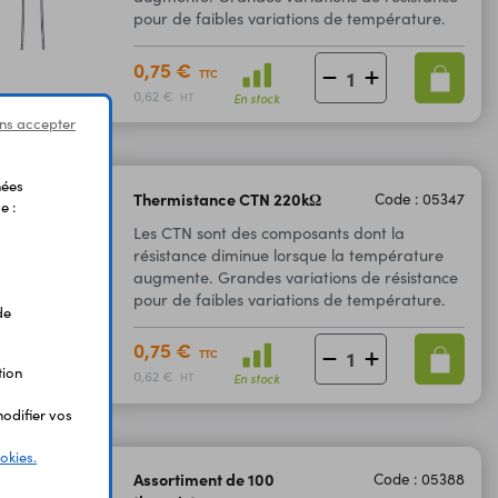
pour de faibles variations de température.
0,75 €
TTC
0,62 €
En stock
HT
ns accepter
nées
Thermistance CTN 220kΩ
Code : 05347
e :
Les CTN sont des composants dont la
résistance diminue lorsque la température
augmente. Grandes variations de résistance
pour de faibles variations de température.
de
0,75 €
TTC
tion
0,62 €
En stock
HT
odifier vos
okies.
Assortiment de 100
Code : 05388