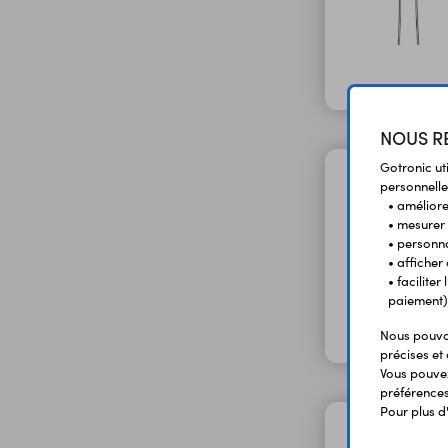
NOUS RE
Gotronic ut
personnelle
• améliorer
• mesurer 
• personna
• afficher
• facilite
paiement)
Nous pouvon
précises et 
Vous pouvez
préférences 
Pour plus d