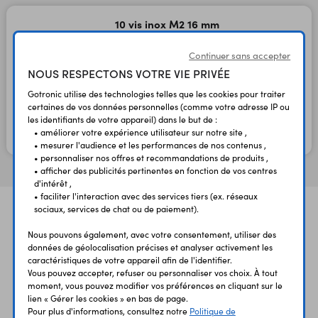
10 vis inox M2 16 mm
à tête fraisée
Continuer sans accepter
Code : 11638
NOUS RESPECTONS VOTRE VIE PRIVÉE
Gotronic utilise des technologies telles que les cookies pour traiter
0,45 €
0,38 €
TTC
HT
certaines de vos données personnelles (comme votre adresse IP ou
les identifiants de votre appareil) dans le but de :
• améliorer votre expérience utilisateur sur notre site ,
En stock
• mesurer l'audience et les performances de nos contenus ,
• personnaliser nos offres et recommandations de produits ,
• afficher des publicités pertinentes en fonction de vos centres
d'intérêt ,
• faciliter l'interaction avec des services tiers (ex. réseaux
sociaux, services de chat ou de paiement).
Nous pouvons également, avec votre consentement, utiliser des
données de géolocalisation précises et analyser activement les
caractéristiques de votre appareil afin de l'identifier.
Vous pouvez accepter, refuser ou personnaliser vos choix. À tout
moment, vous pouvez modifier vos préférences en cliquant sur le
UNE QUESTION?
PAIEMENT
LIVRAISON
lien « Gérer les cookies » en bas de page.
UN CONSEIL?
SÉCURISÉ
RAPIDE
Pour plus d'informations, consultez notre
Politique de